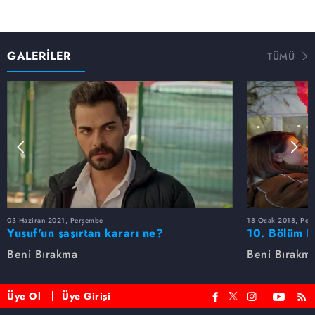
GALERİLER
TÜMÜ
03 Haziran 2021, Perşembe
18 Ocak 2018, Per
Yusuf'un şaşırtan kararı ne?
10. Bölüm F
Beni Bırakma
Beni Bırakm
Üye Ol
Üye Girişi