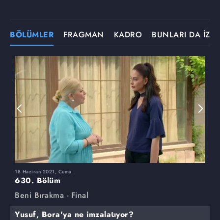
BÖLÜMLER
FRAGMAN
KADRO
BUNLARI DA İZLE
18 Haziran 2021, Cuma
1
630. Bölüm
6
Beni Bırakma - Final
B
Yusuf, Bora'ya ne imzalatıyor?