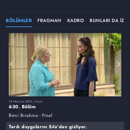
BÖLÜMLER
FRAGMAN
KADRO
BUNLARI DA İZLE
18 Haziran 2021, Cuma
1
630. Bölüm
6
Beni Bırakma - Final
B
Tarık duygularını Sıla'dan gizliyor.