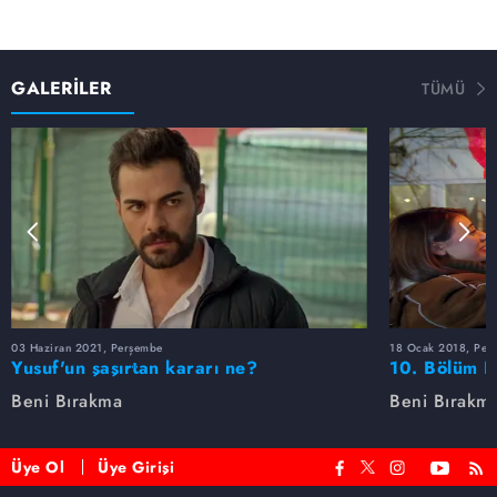
GALERİLER
TÜMÜ
03 Haziran 2021, Perşembe
18 Ocak 2018, Per
Yusuf'un şaşırtan kararı ne?
10. Bölüm F
Beni Bırakma
Beni Bırakm
Üye Ol
Üye Girişi