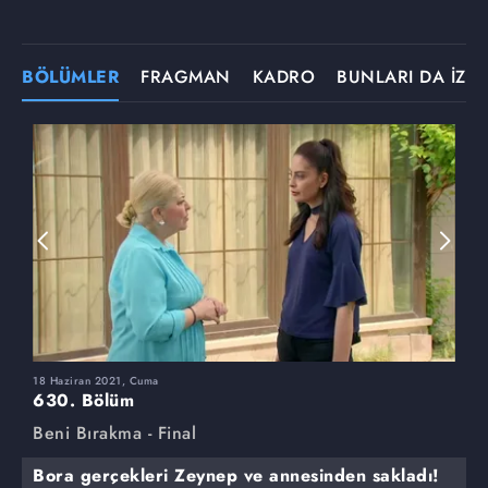
BÖLÜMLER
FRAGMAN
KADRO
BUNLARI DA İZLE
18 Haziran 2021, Cuma
1
630. Bölüm
6
Beni Bırakma - Final
B
Bora gerçekleri Zeynep ve annesinden sakladı!