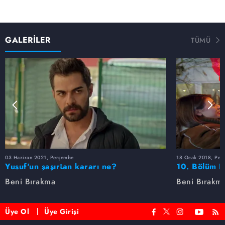
GALERİLER
TÜMÜ
03 Haziran 2021, Perşembe
18 Ocak 2018, Per
Yusuf'un şaşırtan kararı ne?
10. Bölüm F
Beni Bırakma
Beni Bırakm
Üye Ol
Üye Girişi