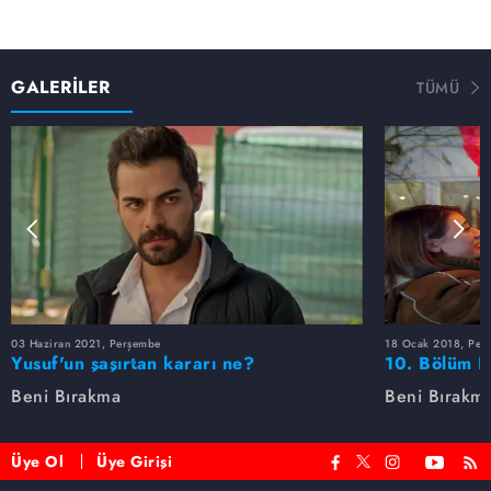
GALERİLER
TÜMÜ
03 Haziran 2021, Perşembe
18 Ocak 2018, Per
Yusuf'un şaşırtan kararı ne?
10. Bölüm F
Beni Bırakma
Beni Bırakm
Üye Ol
Üye Girişi