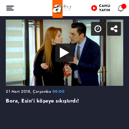
CANLI
YAYIN
21 Mart 2018, Çarşamba
00:00
Bora, Esin'i köşeye sıkıştırdı!