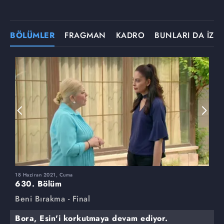
BÖLÜMLER
FRAGMAN
KADRO
BUNLARI DA İZLE
18 Haziran 2021, Cuma
1
630. Bölüm
6
Beni Bırakma - Final
B
Bora, Esin'i korkutmaya devam ediyor.