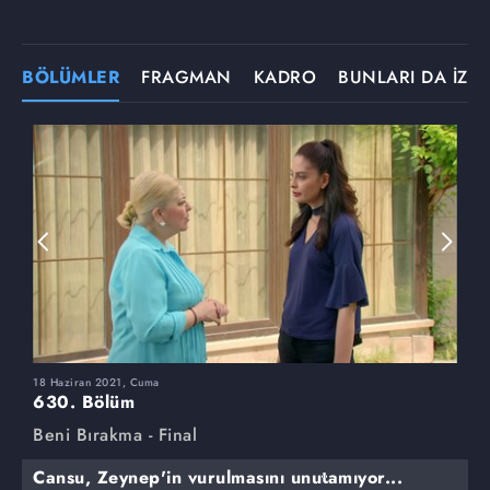
BÖLÜMLER
FRAGMAN
KADRO
BUNLARI DA İZLE
18 Haziran 2021, Cuma
1
630. Bölüm
6
Beni Bırakma - Final
B
Cansu, Zeynep'in vurulmasını unutamıyor...