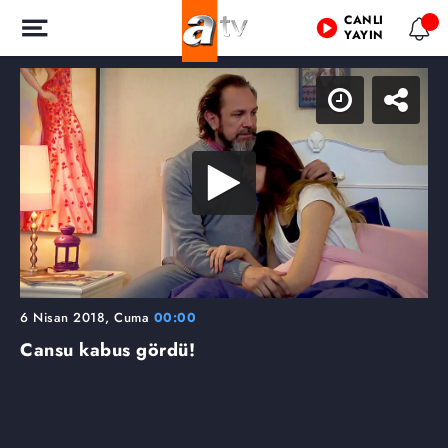
CANLI
YAYIN
6 Nisan 2018, Cuma
00:00
Cansu kabus gördü!