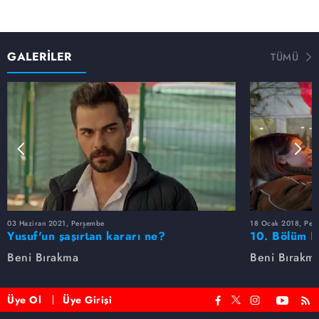
GALERİLER
TÜMÜ
03 Haziran 2021, Perşembe
18 Ocak 2018, Per
Yusuf'un şaşırtan kararı ne?
10. Bölüm F
Beni Bırakma
Beni Bırakm
Üye Ol
Üye Girişi