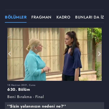
BÖLÜMLER
FRAGMAN
KADRO
BUNLARI DA İZLE
18 Haziran 2021, Cuma
1
630. Bölüm
6
Beni Bırakma - Final
B
''Sizin yalanınızın nedeni ne?''