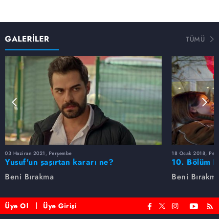
GALERİLER
TÜMÜ
03 Haziran 2021, Perşembe
18 Ocak 2018, Per
Yusuf'un şaşırtan kararı ne?
10. Bölüm F
Beni Bırakma
Beni Bırakm
Üye Ol
Üye Girişi