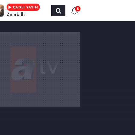
CANLI YAYIN
5
Zembilli