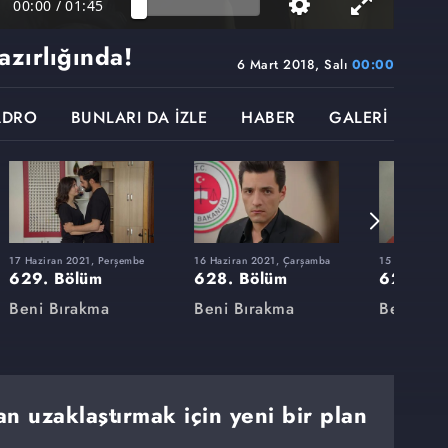
00:00
/
01:45
azırlığında!
6 Mart 2018, Salı
00:00
ADRO
BUNLARI DA İZLE
HABER
GALERİ
17 Haziran 2021, Perşembe
16 Haziran 2021, Çarşamba
15 Haziran 20
629. Bölüm
628. Bölüm
627. Bö
Beni Bırakma
Beni Bırakma
Beni Bır
an uzaklaştırmak için yeni bir plan