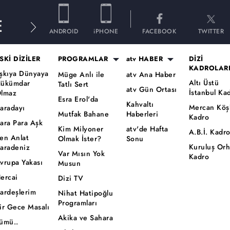
E
ANDROID
iPHONE
FACEBOOK
TWITTER
SKİ DİZİLER
PROGRAMLAR
atv HABER
DİZİ
KADROLAR
şkıya Dünyaya
Müge Anlı ile
atv Ana Haber
Altı Üstü
ükümdar
Tatlı Sert
atv Gün Ortası
İstanbul Ka
lmaz
Esra Erol'da
Kahvaltı
Mercan Köş
aradayı
Mutfak Bahane
Haberleri
Kadro
ara Para Aşk
Kim Milyoner
atv'de Hafta
A.B.İ. Kadr
en Anlat
Olmak İster?
Sonu
Kuruluş Or
aradeniz
Var Mısın Yok
Kadro
vrupa Yakası
Musun
ercai
Dizi TV
ardeşlerim
Nihat Hatipoğlu
Programları
ir Gece Masalı
Akika ve Sahara
ümü..