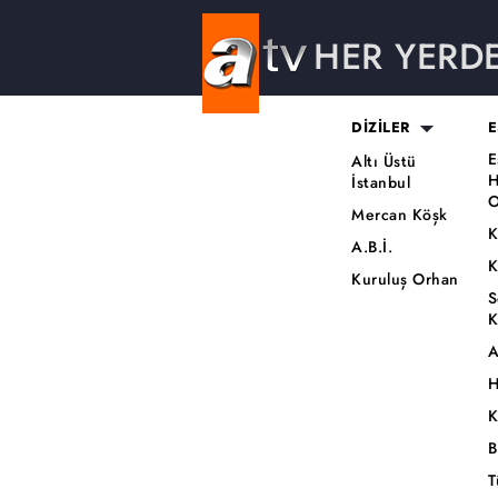
HER YERD
DİZİLER
E
E
Altı Üstü
H
İstanbul
O
Mercan Köşk
K
A.B.İ.
K
Kuruluş Orhan
S
K
A
H
K
B
T