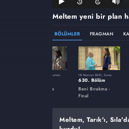
Meltem yeni bir plan h
BÖLÜMLER
FRAGMAN
K
ı
31 Mayıs 2021, Pazartesi
18 Haziran 2021, Cuma
616. Bölüm
630. Bölüm
a
Beni Bırakma
Beni Bırakma -
Final
Meltem, Tarık'ı, Sıla'd
kurdu!