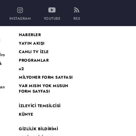
INSTAGRAM
YOUTUBE
RSS
HABERLER
I
YAYIN AKIŞI
CANLI TV İZLE
dro
PROGRAMLAR
k
a2
MİLYONER FORM SAYFASI
o
VAR MISIN YOK MUSUN
han
FORM SAYFASI
İZLEYİCİ TEMSİLCİSİ
KÜNYE
GİZLİLİK BİLDİRİMİ