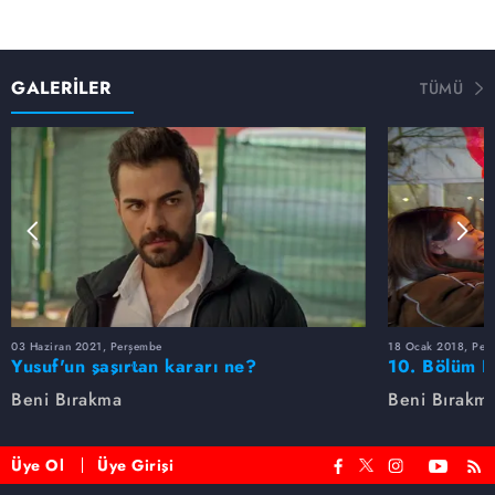
GALERİLER
TÜMÜ
03 Haziran 2021, Perşembe
18 Ocak 2018, Per
Yusuf'un şaşırtan kararı ne?
10. Bölüm F
Beni Bırakma
Beni Bırakm
Üye Ol
Üye Girişi