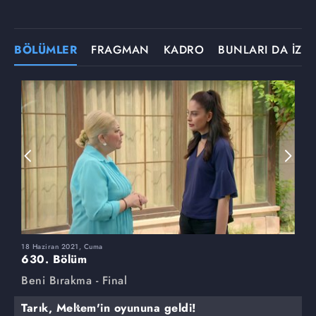
BÖLÜMLER
FRAGMAN
KADRO
BUNLARI DA İZLE
18 Haziran 2021, Cuma
1
630. Bölüm
6
Beni Bırakma - Final
B
Tarık, Meltem'in oyununa geldi!