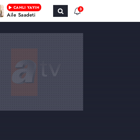
CANLI YAYIN
3
Aile Saadeti