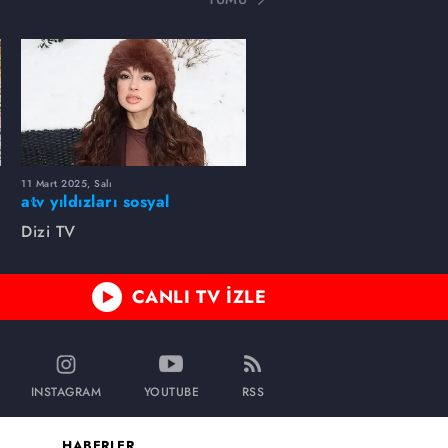
11 Mart 2025, Salı
atv yıldızları sosyal
medyada neler paylaştı?
Dizi TV
CANLI TV İZLE
INSTAGRAM
YOUTUBE
RSS
HABERLER