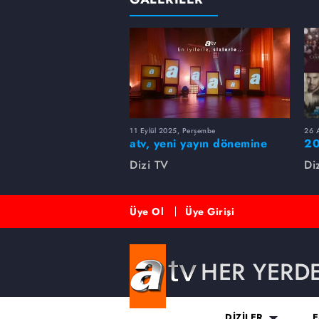
11 Eylül 2025, Perşembe
26 A
atv, yeni yayın dönemine
20
merhaba dedi!
rü
Dizi TV
Di
Üye Ol
Üye Girişi
HER YERD
DİZİLER
E