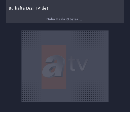
Bu hafta Dizi TV'de!
atv'nin başarılı dizisi Hercai'nin 2 başarılı oyuncusu Oya
Daha Fazla Göster ...
Unustası ve Tansu Taşanlar ile bu kez set dışında, birlikte
rol aldıkları tiyatro sahnesinde buluştuk. Unustası ve
Taşanlar ile birbirleriyle olan iletişimlerini, tiyatro
oyunlarını, diziye dair ipuçlarını konuştuk. Gaffur
karakteriyle Bir Zamanlar Çukurova'nın güldüren yüzü
Bülent Polat ile bu kez farklı bir soru cevap oyunu
oynadık. Biz sorduk, Bülent Polat "Gaffur" gibi yanıtladı.
Aklınıza gelebilecek en bencil, en çıkarcı cevaplara hazır
olun! 2. sezonunda aksiyon sahneleriyle dikkat çeken
Hercai'nin gözde ikilisi Ebru Şahin ve Akın Akınözü ile
dizi setinde keyifli bir röportaj gerçekleştirdik.
İzleyicilerin en çok merak ettiği konuları konuştuk.
HABER TURU
Kaliteden ödün vermeden zirvedeki yerini korumaya
devam eden atv, en çok izlenen kanal olma ünvanını
yurtdışında da devam ettiriyor. Ağlama Anne, Hercai,
Eşkıya Dünyaya Hükümdar Olmaz ve Sen Anlat
Karadeniz, Arnavutluk'ta izleyiciyle buluştu. Sen Anlat
Karadeniz Romanya'da yayınlandığı kanalın izlenme
ortalamasını yükseltirken, Hercai ise Özbekistan
izleyicisinin favori yapımları arasına girdi. Hercai'nin