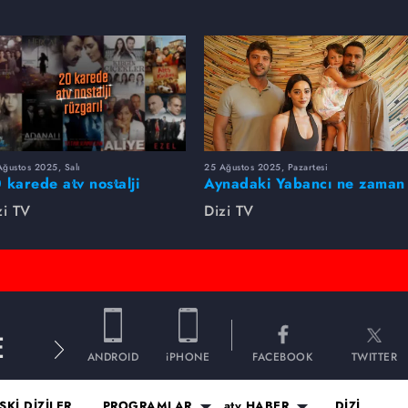
ğustos 2025, Salı
25 Ağustos 2025, Pazartesi
 karede atv nostalji
Aynadaki Yabancı ne zaman
zgarı!
başlayacak?
zi TV
Dizi TV
E
ANDROID
iPHONE
FACEBOOK
TWITTER
SKİ DİZİLER
PROGRAMLAR
atv HABER
DİZİ