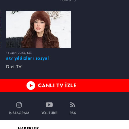
11 Mart 2025, Salı
atv yıldızları sosyal
medyada neler paylaştı?
Dizi TV
CANLI TV İZLE
INSTAGRAM
YOUTUBE
RSS
HABERLER