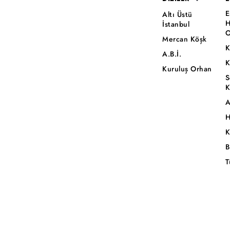
E
Altı Üstü
H
İstanbul
O
Mercan Köşk
K
A.B.İ.
K
Kuruluş Orhan
S
K
A
H
K
B
T