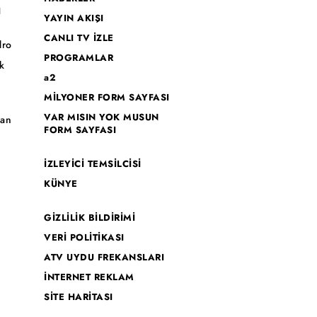
I
YAYIN AKIŞI
CANLI TV İZLE
dro
PROGRAMLAR
k
a2
MİLYONER FORM SAYFASI
o
VAR MISIN YOK MUSUN
han
FORM SAYFASI
İZLEYİCİ TEMSİLCİSİ
KÜNYE
GİZLİLİK BİLDİRİMİ
VERİ POLİTİKASI
ATV UYDU FREKANSLARI
İNTERNET REKLAM
SİTE HARİTASI