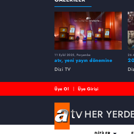
11 Eylül 2025, Perşembe
26 A
atv, yeni yayın dönemine
20
merhaba dedi!
rü
Dizi TV
Di
Üye Ol
Üye Girişi
HER YERD
DİZİLER
E