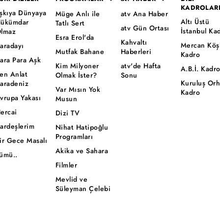
KADROLAR
şkıya Dünyaya
Müge Anlı ile
atv Ana Haber
Altı Üstü
ükümdar
Tatlı Sert
atv Gün Ortası
İstanbul Ka
lmaz
Esra Erol'da
Kahvaltı
Mercan Köş
aradayı
Mutfak Bahane
Haberleri
Kadro
ara Para Aşk
Kim Milyoner
atv'de Hafta
A.B.İ. Kadr
en Anlat
Olmak İster?
Sonu
Kuruluş Or
aradeniz
Var Mısın Yok
Kadro
vrupa Yakası
Musun
ercai
Dizi TV
ardeşlerim
Nihat Hatipoğlu
Programları
ir Gece Masalı
Akika ve Sahara
ümü..
Filmler
Mevlid ve
Süleyman Çelebi