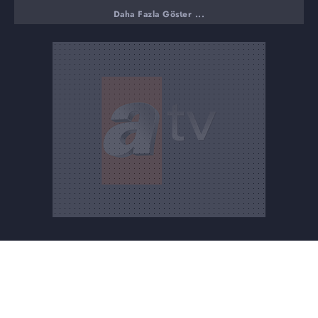
Kardeşlerim
Daha Fazla Göster ...
Kardeşlerim'in yetenekli isimleri Nilsu Yılmaz ve Berk Ali
Çatal ile oynadığımız eğlenceli bir oyunla karşınızdayız.
Dizide yakın rol arkadaşı olan ikili, bakalım gerçek
hayatlarında birbirlerini ne kadar iyi tanıyorlar?
Bir Zamanlar Çukurova
Geçtiğimiz haftalarda hikayeye dahil olan Çolak Ağa,
Altan Gördüm'ün usta oyunculuğuyla yapıma renk kattı.
Bir Zamanlar Çukurova kadrosuna katılma sürecini,
başarılı oyuncu Altan Gördüm ile güneşli bir Adana
manzarasında konuştuk.
Ekranın sürükleyici macerası Bir Zamanlar Çukurova'nın
sevilen oyuncuları, Yamanlar konağının renkli karakterleri
Raşit'le Fadik'e hayat veren Şahin Vural ve Polen Emre ile
merak uyandıracak röportajlar gerçekleştirdik.
Yalnız Kurt
Ekran macerasına zirveden hızlı bir girişle başlayan Yanız
Kurt, yolculuğuna başarıyla devam ediyor. Hikaye,
karakter ve kadrosundaki isimlerle ilgi çeken dizinin
oyuncuları Hasan Denizyaran, Damla Colbay ve yapımcı