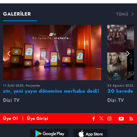
koltuğundaki usta isim Osman Sınav ile keyifli röportajlar
gerçekleştirdik.
GALERİLER
TÜMÜ
Kuruluş Osman
Kuruluş Osman'ın en sevilen karakterlerinden Selcan
Hatun'a hayat veren Didem Balçın, geçtiğimiz günlerde
Bozdağ Film'in video izleme sitesindeki kanalında
hakkında merak edilen soruları yanıtladı. Videodan özel
kesitler sizlerle…
11 Eylül 2025, Perşembe
26 Ağustos 2025, S
atv, yeni yayın dönemine merhaba dedi!
20 karede at
Dizi TV
Dizi TV
Üye Ol
Üye Girişi
Reddet