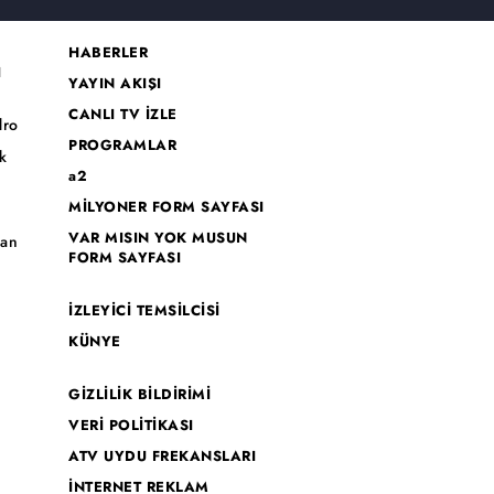
HABERLER
I
YAYIN AKIŞI
CANLI TV İZLE
dro
PROGRAMLAR
k
a2
MİLYONER FORM SAYFASI
o
VAR MISIN YOK MUSUN
han
FORM SAYFASI
İZLEYİCİ TEMSİLCİSİ
KÜNYE
GİZLİLİK BİLDİRİMİ
VERİ POLİTİKASI
ATV UYDU FREKANSLARI
İNTERNET REKLAM