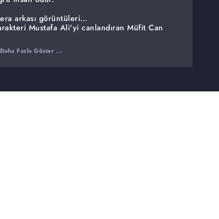
era arkası görüntüleri…
rakteri Mustafa Ali'yi canlandıran Müfit Can
rı, sevilen dizi müzikleri, kısacası dizilerde ne
Daha Fazla Göster ...
.