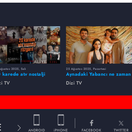
ğustos 2025, Salı
25 Ağustos 2025, Pazartesi
 karede atv nostalji
Aynadaki Yabancı ne zaman
zgarı!
başlayacak?
zi TV
Dizi TV
E
ANDROID
iPHONE
FACEBOOK
TWITTER