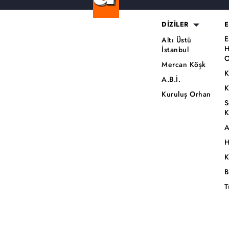
DİZİLER
E
E
Altı Üstü
H
İstanbul
O
Mercan Köşk
K
A.B.İ.
K
Kuruluş Orhan
S
K
A
H
K
B
T