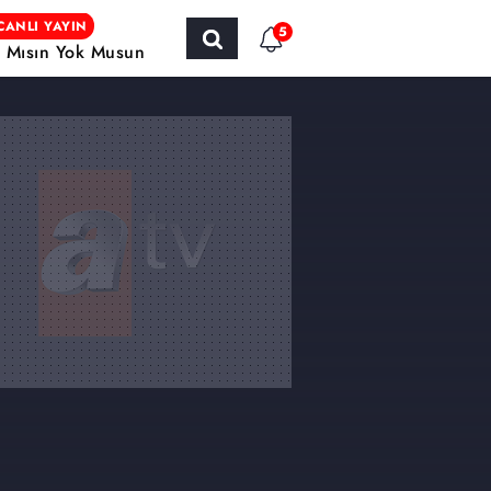
CANLI YAYIN
5
r Mısın Yok Musun