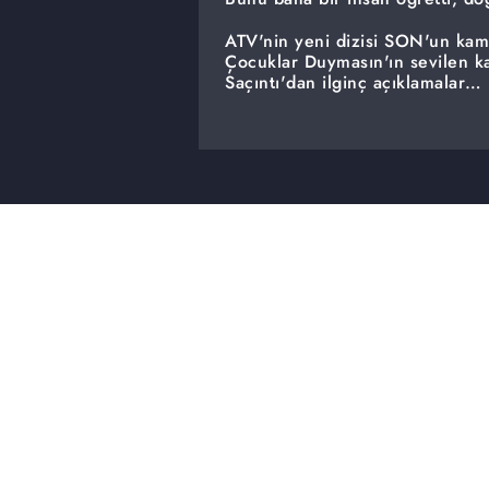
ATV'nin yeni dizisi SON'un kam
Çocuklar Duymasın'ın sevilen ka
Saçıntı'dan ilginç açıklamalar…
Dizi dünyasındaki haftanın olayla
varsa hepsi sadece DİZİ TV'de..