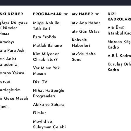
SKİ DİZİLER
PROGRAMLAR
atv HABER
DİZİ
KADROLAR
şkıya Dünyaya
Müge Anlı ile
atv Ana Haber
Altı Üstü
ükümdar
Tatlı Sert
atv Gün Ortası
İstanbul Ka
lmaz
Esra Erol'da
Kahvaltı
Mercan Köş
aradayı
Mutfak Bahane
Haberleri
Kadro
ara Para Aşk
Kim Milyoner
atv'de Hafta
A.B.İ. Kadr
en Anlat
Olmak İster?
Sonu
Kuruluş Or
aradeniz
Var Mısın Yok
Kadro
vrupa Yakası
Musun
ercai
Dizi TV
ardeşlerim
Nihat Hatipoğlu
Programları
ir Gece Masalı
Akika ve Sahara
ümü..
Filmler
Mevlid ve
Süleyman Çelebi