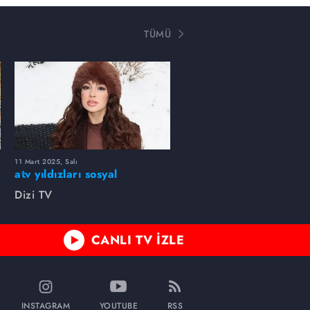
TÜMÜ
11 Mart 2025, Salı
atv yıldızları sosyal
medyada neler paylaştı?
Dizi TV
CANLI TV İZLE
INSTAGRAM
YOUTUBE
RSS