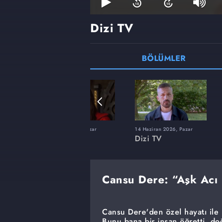
Dizi TV
BÖLÜMLER
22 Şubat 2026, Pazar
14 Haziran 2026, Pazar
Dizi TV
Dizi TV
Cansu Dere: “Aşk Acı 
Cansu Dere'den özel hayatı ile 
Bunu bana bir insan öğretti, do