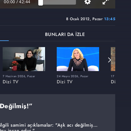
00:00
/
42:44
8 Ocak 2012, Pazar
13:45
BUNLARI DA İZLE
7 Haziran 2026, Pazar
24 Mayıs 2026, Pazar
17 Mayıs 202
Dizi TV
Dizi TV
Dizi TV
Değilmiş!”
ilgili samimi açıklamalar: "Aşk acı değilmiş…
ğru insan odur."