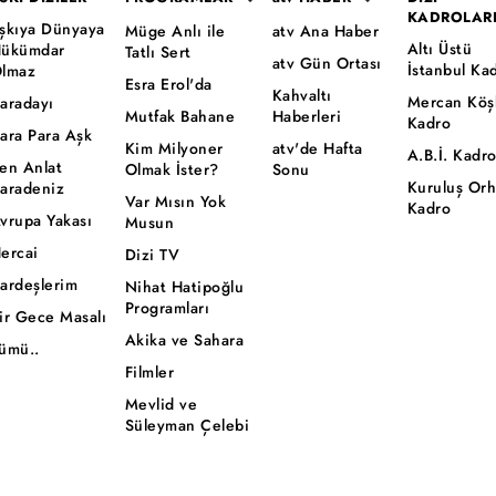
KADROLAR
şkıya Dünyaya
Müge Anlı ile
atv Ana Haber
Altı Üstü
ükümdar
Tatlı Sert
atv Gün Ortası
İstanbul Ka
lmaz
Esra Erol'da
Kahvaltı
Mercan Köş
aradayı
Mutfak Bahane
Haberleri
Kadro
ara Para Aşk
Kim Milyoner
atv'de Hafta
A.B.İ. Kadr
en Anlat
Olmak İster?
Sonu
Kuruluş Or
aradeniz
Var Mısın Yok
Kadro
vrupa Yakası
Musun
ercai
Dizi TV
ardeşlerim
Nihat Hatipoğlu
Programları
ir Gece Masalı
Akika ve Sahara
ümü..
Filmler
Mevlid ve
Süleyman Çelebi