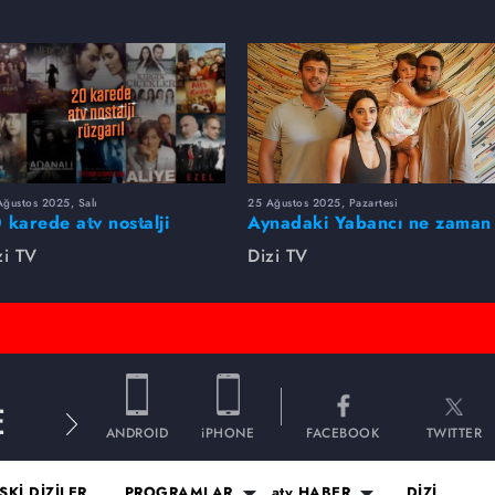
ğustos 2025, Salı
25 Ağustos 2025, Pazartesi
 karede atv nostalji
Aynadaki Yabancı ne zaman
zgarı!
başlayacak?
zi TV
Dizi TV
E
ANDROID
iPHONE
FACEBOOK
TWITTER
SKİ DİZİLER
PROGRAMLAR
atv HABER
DİZİ