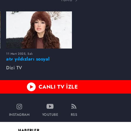
11 Mart 2025, Salı
atv yıldızları sosyal
medyada neler paylaştı?
Dizi TV
CANLI TV İZLE
INSTAGRAM
YOUTUBE
RSS
HABERLER