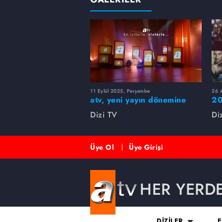
11 Eylül 2025, Perşembe
26 A
atv, yeni yayın dönemine
20
merhaba dedi!
rü
Dizi TV
Di
Üye Ol
Üye Girişi
HER YERD
DİZİLER
E