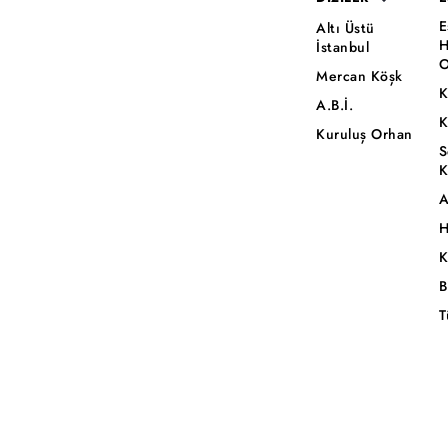
E
Altı Üstü
H
İstanbul
O
Mercan Köşk
K
A.B.İ.
K
Kuruluş Orhan
S
K
A
H
K
B
T