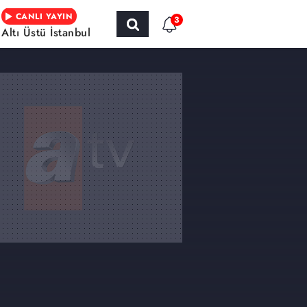
CANLI YAYIN
3
Altı Üstü İstanbul