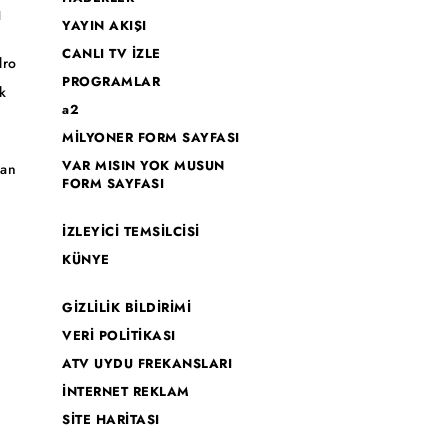
I
YAYIN AKIŞI
CANLI TV İZLE
dro
PROGRAMLAR
k
a2
MİLYONER FORM SAYFASI
o
VAR MISIN YOK MUSUN
han
FORM SAYFASI
İZLEYİCİ TEMSİLCİSİ
KÜNYE
GİZLİLİK BİLDİRİMİ
VERİ POLİTİKASI
ATV UYDU FREKANSLARI
İNTERNET REKLAM
SİTE HARİTASI