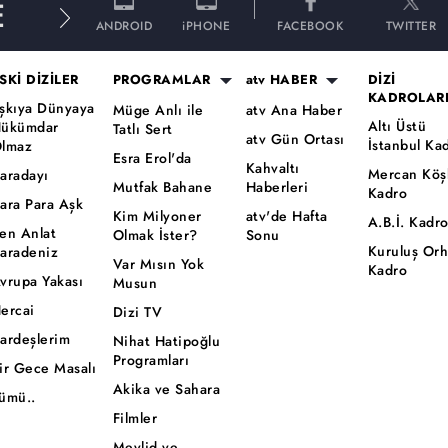
E
ANDROID
iPHONE
FACEBOOK
TWITTER
SKİ DİZİLER
PROGRAMLAR
atv HABER
DİZİ
KADROLAR
şkıya Dünyaya
Müge Anlı ile
atv Ana Haber
Altı Üstü
ükümdar
Tatlı Sert
atv Gün Ortası
İstanbul Ka
lmaz
Esra Erol'da
Kahvaltı
Mercan Köş
aradayı
Mutfak Bahane
Haberleri
Kadro
ara Para Aşk
Kim Milyoner
atv'de Hafta
A.B.İ. Kadr
en Anlat
Olmak İster?
Sonu
Kuruluş Or
aradeniz
Var Mısın Yok
Kadro
vrupa Yakası
Musun
ercai
Dizi TV
ardeşlerim
Nihat Hatipoğlu
Programları
ir Gece Masalı
Akika ve Sahara
ümü..
Filmler
Mevlid ve