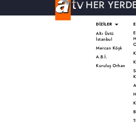
HER YERD
DİZİLER
E
E
Altı Üstü
H
İstanbul
O
Mercan Köşk
K
A.B.İ.
K
Kuruluş Orhan
S
K
A
H
K
B
T