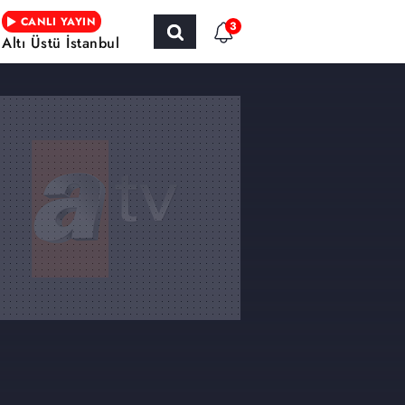
CANLI YAYIN
3
Altı Üstü İstanbul