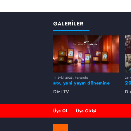
GALERİLER
11 Eylül 2025, Perşembe
26 A
atv, yeni yayın dönemine
20
merhaba dedi!
rü
Dizi TV
Di
Üye Ol
Üye Girişi