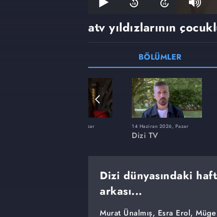
atv yıldızlarının çocukl
BÖLÜMLER
22 Şubat 2026, Pazar
14 Haziran 2026, Pazar
Dizi TV
Dizi TV
Dizi dünyasındaki haft
arkası...
Murat Ünalmış, Esra Erol, Müge