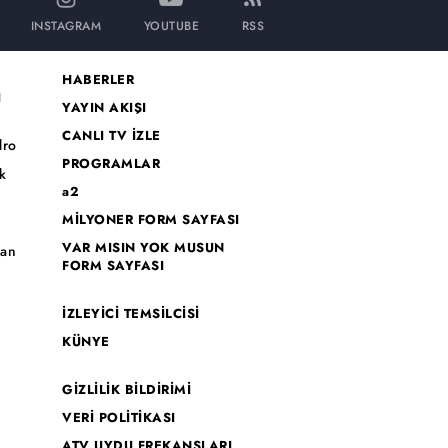
INSTAGRAM
YOUTUBE
RSS
HABERLER
I
YAYIN AKIŞI
CANLI TV İZLE
dro
PROGRAMLAR
k
a2
MİLYONER FORM SAYFASI
o
VAR MISIN YOK MUSUN
han
FORM SAYFASI
İZLEYİCİ TEMSİLCİSİ
KÜNYE
GİZLİLİK BİLDİRİMİ
VERİ POLİTİKASI
ATV UYDU FREKANSLARI