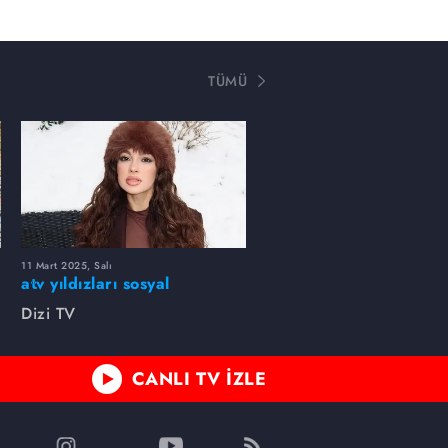
TÜMÜ
11 Mart 2025, Salı
atv yıldızları sosyal
medyada neler paylaştı?
Dizi TV
CANLI TV İZLE