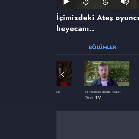
İçimizdeki Ateş oyuncul
heyecanı..
BÖLÜMLER
22 Şubat 2026, Pazar
14 Haziran 2026, Pazar
Dizi TV
Dizi TV