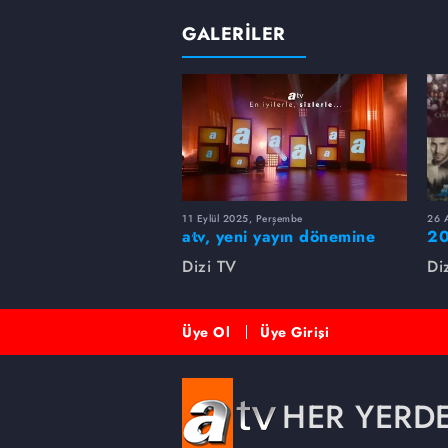
GALERİLER
11 Eylül 2025, Perşembe
26 A
atv, yeni yayın dönemine
20
merhaba dedi!
rü
Dizi TV
Di
Üye Ol
Üye Girişi
HER YERD