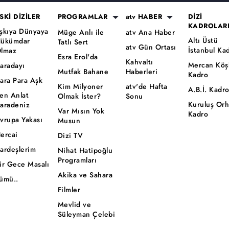
SKİ DİZİLER
PROGRAMLAR
atv HABER
DİZİ
KADROLAR
şkıya Dünyaya
Müge Anlı ile
atv Ana Haber
Altı Üstü
ükümdar
Tatlı Sert
atv Gün Ortası
İstanbul Ka
lmaz
Esra Erol'da
Kahvaltı
Mercan Köş
aradayı
Mutfak Bahane
Haberleri
Kadro
ara Para Aşk
Kim Milyoner
atv'de Hafta
A.B.İ. Kadr
en Anlat
Olmak İster?
Sonu
Kuruluş Or
aradeniz
Var Mısın Yok
Kadro
vrupa Yakası
Musun
ercai
Dizi TV
ardeşlerim
Nihat Hatipoğlu
Programları
ir Gece Masalı
Akika ve Sahara
ümü..
Filmler
Mevlid ve
Süleyman Çelebi