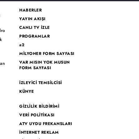
HABERLER
I
YAYIN AKIŞI
CANLI TV İZLE
dro
PROGRAMLAR
k
a2
MİLYONER FORM SAYFASI
o
VAR MISIN YOK MUSUN
han
FORM SAYFASI
İZLEYİCİ TEMSİLCİSİ
KÜNYE
GİZLİLİK BİLDİRİMİ
VERİ POLİTİKASI
ATV UYDU FREKANSLARI
İNTERNET REKLAM