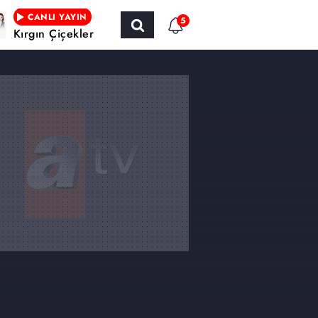
CANLI YAYIN
5
Kırgın Çiçekler