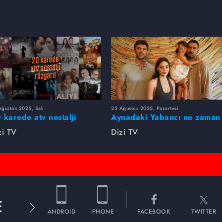
ğustos 2025, Salı
25 Ağustos 2025, Pazartesi
 karede atv nostalji
Aynadaki Yabancı ne zaman
zgarı!
başlayacak?
zi TV
Dizi TV
E
ANDROID
iPHONE
FACEBOOK
TWITTER