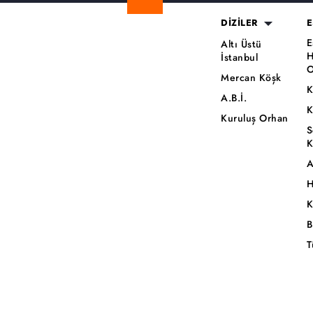
DİZİLER
E
E
Altı Üstü
H
İstanbul
O
Mercan Köşk
K
A.B.İ.
K
Kuruluş Orhan
S
K
A
H
K
B
T