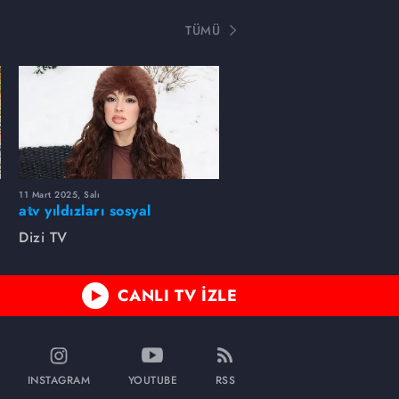
TÜMÜ
11 Mart 2025, Salı
atv yıldızları sosyal
medyada neler paylaştı?
Dizi TV
CANLI TV İZLE
INSTAGRAM
YOUTUBE
RSS