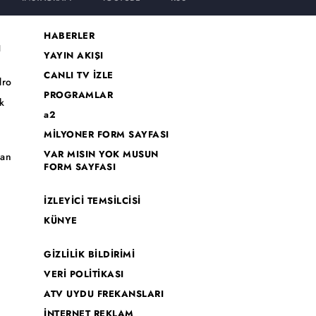
HABERLER
I
YAYIN AKIŞI
CANLI TV İZLE
dro
PROGRAMLAR
k
a2
MİLYONER FORM SAYFASI
o
VAR MISIN YOK MUSUN
han
FORM SAYFASI
İZLEYİCİ TEMSİLCİSİ
KÜNYE
GİZLİLİK BİLDİRİMİ
VERİ POLİTİKASI
ATV UYDU FREKANSLARI
İNTERNET REKLAM