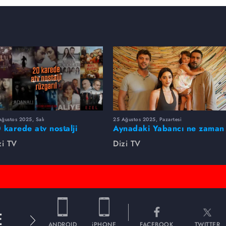
ğustos 2025, Salı
25 Ağustos 2025, Pazartesi
 karede atv nostalji
Aynadaki Yabancı ne zaman
zgarı!
başlayacak?
zi TV
Dizi TV
E
ANDROID
iPHONE
FACEBOOK
TWITTER