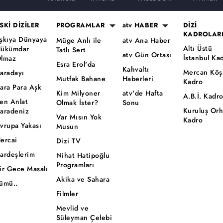
SKİ DİZİLER
PROGRAMLAR
atv HABER
DİZİ
KADROLAR
şkıya Dünyaya
Müge Anlı ile
atv Ana Haber
Altı Üstü
ükümdar
Tatlı Sert
atv Gün Ortası
İstanbul Ka
lmaz
Esra Erol'da
Kahvaltı
Mercan Köş
aradayı
Mutfak Bahane
Haberleri
Kadro
ara Para Aşk
Kim Milyoner
atv'de Hafta
A.B.İ. Kadr
en Anlat
Olmak İster?
Sonu
Kuruluş Or
aradeniz
Var Mısın Yok
Kadro
vrupa Yakası
Musun
ercai
Dizi TV
ardeşlerim
Nihat Hatipoğlu
Programları
ir Gece Masalı
Akika ve Sahara
ümü..
Filmler
Mevlid ve
Süleyman Çelebi