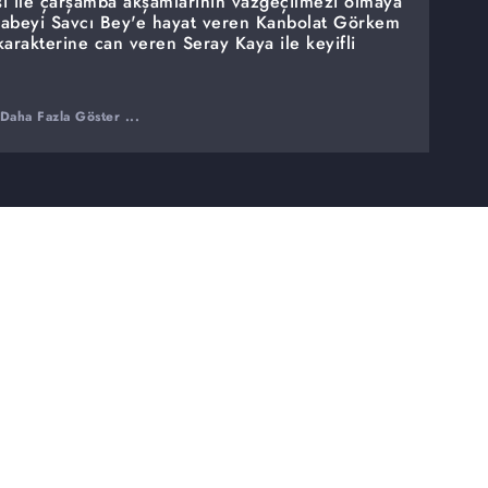
esi ile çarşamba akşamlarının vazgeçilmezi olmaya
abeyi Savcı Bey'e hayat veren Kanbolat Görkem
karakterine can veren Seray Kaya ile keyifli
Daha Fazla Göster ...