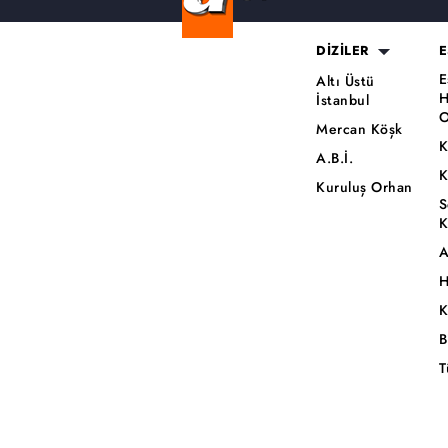
DİZİLER
E
E
Altı Üstü
H
İstanbul
O
Mercan Köşk
K
A.B.İ.
K
Kuruluş Orhan
S
K
A
H
K
B
T