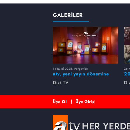
GALERİLER
11 Eylül 2025, Perşembe
26 A
atv, yeni yayın dönemine
20
merhaba dedi!
rü
Dizi TV
Di
Üye Ol
Üye Girişi
HER YERD