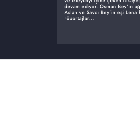
ve izleyiciyi içine çeken hikay
devam ediyor. Osman Bey'in ağ
Aslan ve Savcı Bey'in eşi Lena 
röportajlar...