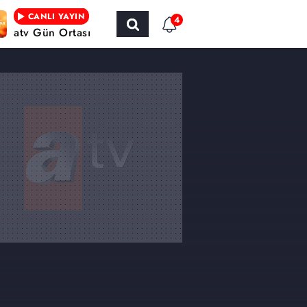
CANLI YAYIN
4
atv Gün Ortası