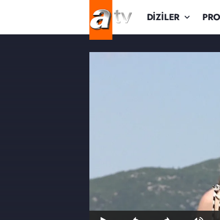
DİZİLER
PR