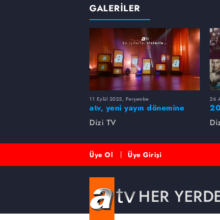
GALERİLER
11 Eylül 2025, Perşembe
26 A
atv, yeni yayın dönemine
20
merhaba dedi!
rü
Dizi TV
Di
Üye Ol
Üye Girişi
HER YERD