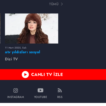
TÜMÜ
11 Mart 2025, Salı
atv yıldızları sosyal
medyada neler paylaştı?
Dizi TV
CANLI TV İZLE
INSTAGRAM
YOUTUBE
RSS