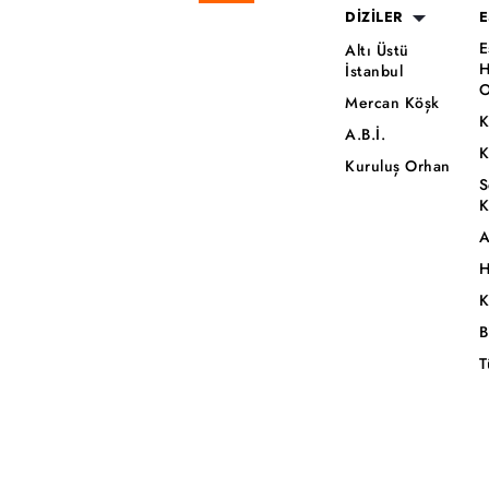
DİZİLER
E
E
Altı Üstü
H
İstanbul
O
Mercan Köşk
K
A.B.İ.
K
Kuruluş Orhan
S
K
A
H
K
B
T