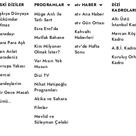
SKİ DİZİLER
PROGRAMLAR
atv HABER
DİZİ
KADROLAR
şkıya Dünyaya
Müge Anlı ile
atv Ana Haber
Altı Üstü
ükümdar
Tatlı Sert
atv Gün Ortası
İstanbul Ka
lmaz
Esra Erol'da
Kahvaltı
Mercan Köş
aradayı
Mutfak Bahane
Haberleri
Kadro
ara Para Aşk
Kim Milyoner
atv'de Hafta
A.B.İ. Kadr
en Anlat
Olmak İster?
Sonu
Kuruluş Or
aradeniz
Var Mısın Yok
Kadro
vrupa Yakası
Musun
ercai
Dizi TV
ardeşlerim
Nihat Hatipoğlu
Programları
ir Gece Masalı
Akika ve Sahara
ümü..
Filmler
Mevlid ve
Süleyman Çelebi