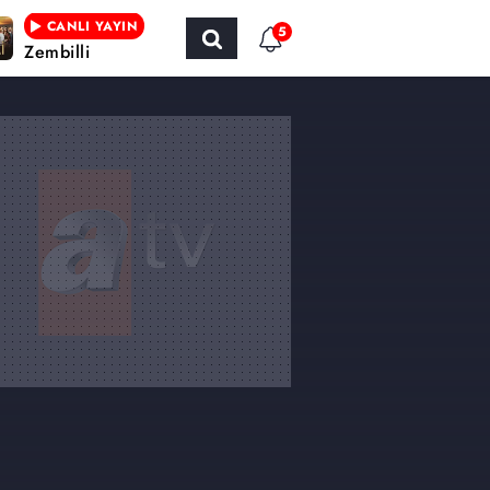
CANLI YAYIN
5
Zembilli