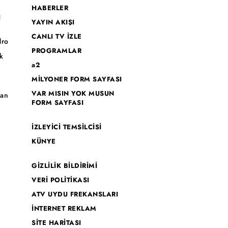
HABERLER
I
YAYIN AKIŞI
CANLI TV İZLE
dro
PROGRAMLAR
k
a2
MİLYONER FORM SAYFASI
o
VAR MISIN YOK MUSUN
han
FORM SAYFASI
İZLEYİCİ TEMSİLCİSİ
KÜNYE
GİZLİLİK BİLDİRİMİ
VERİ POLİTİKASI
ATV UYDU FREKANSLARI
İNTERNET REKLAM
SİTE HARİTASI