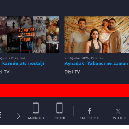
ğustos 2025, Salı
25 Ağustos 2025, Pazartesi
 karede atv nostalji
Aynadaki Yabancı ne zaman
zgarı!
başlayacak?
zi TV
Dizi TV
E
ANDROID
iPHONE
FACEBOOK
TWITTER