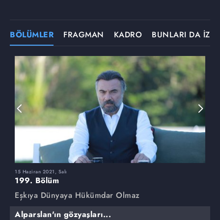
BÖLÜMLER
FRAGMAN
KADRO
BUNLARI DA İZLE
15 Haziran 2021, Salı
8
199. Bölüm
1
Eşkıya Dünyaya Hükümdar Olmaz
E
Alparslan'ın gözyaşları...