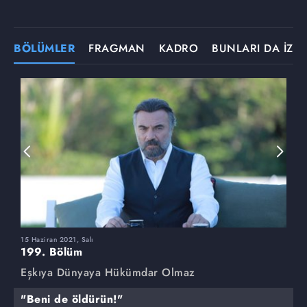
BÖLÜMLER
FRAGMAN
KADRO
BUNLARI DA İZLE
15 Haziran 2021, Salı
8
199. Bölüm
1
Eşkıya Dünyaya Hükümdar Olmaz
E
"Beni de öldürün!"