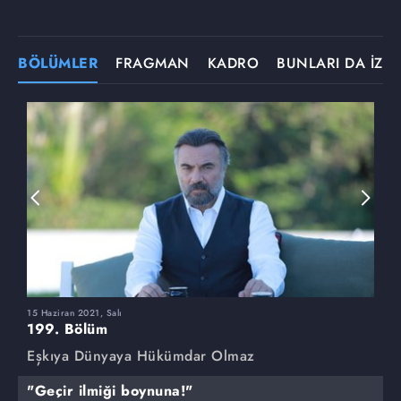
BÖLÜMLER
FRAGMAN
KADRO
BUNLARI DA İZLE
15 Haziran 2021, Salı
8
199. Bölüm
1
Eşkıya Dünyaya Hükümdar Olmaz
E
"Geçir ilmiği boynuna!"