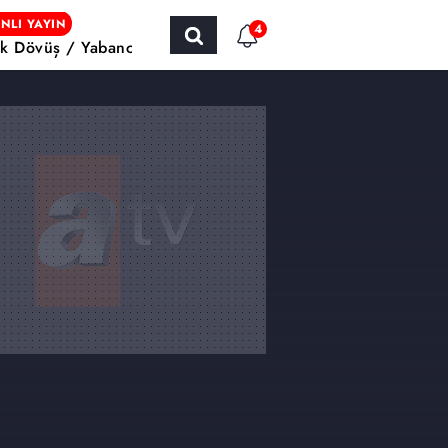
NLI YAYIN
4
k Dövüş / Yabancı Sinema