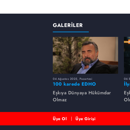
GALERİLER
04 Ağustos 2025, Pazartesi
06 
100 karede EDHO
İl
de
Eşkıya Dünyaya Hükümdar
Eş
Olmaz
Ol
Üye Ol
Üye Girişi