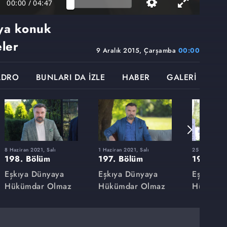
00:00
/
04:47
'ya konuk
ler
9 Aralık 2015, Çarşamba
00:00
ADRO
BUNLARI DA İZLE
HABER
GALERİ
8 Haziran 2021, Salı
1 Haziran 2021, Salı
25 Mayıs 2021
198. Bölüm
197. Bölüm
196. Bö
Eşkıya Dünyaya
Eşkıya Dünyaya
Eşkıya D
Hükümdar Olmaz
Hükümdar Olmaz
Hükümda