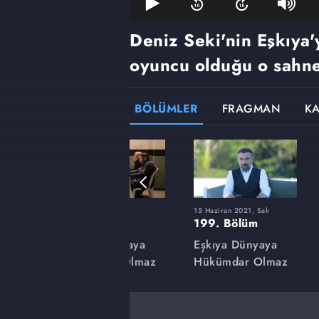
Deniz Seki'nin Eşkıya
oyuncu olduğu o sahne
BÖLÜMLER
FRAGMAN
K
9 Mart 2021, Salı
15 Haziran 2021, Salı
185. Bölüm
199. Bölüm
aya
Eşkıya Dünyaya
Eşkıya Dünyaya
lmaz
Hükümdar Olmaz
Hükümdar Olmaz