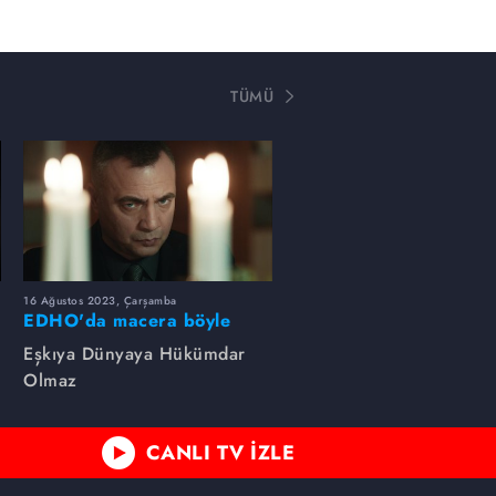
TÜMÜ
16 Ağustos 2023, Çarşamba
EDHO'da macera böyle
başlamıştı...
Eşkıya Dünyaya Hükümdar
Olmaz
CANLI TV İZLE