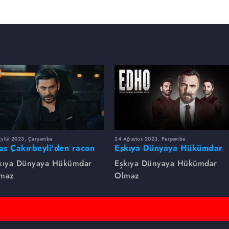
Eylül 2023, Çarşamba
24 Ağustos 2023, Perşembe
yas Çakırbeyli'den racon
Eşkıya Dünyaya Hükümdar
rsleri!
Olmaz dizsinin en çok
kıya Dünyaya Hükümdar
Eşkıya Dünyaya Hükümdar
izlenen sahneleri
maz
Olmaz