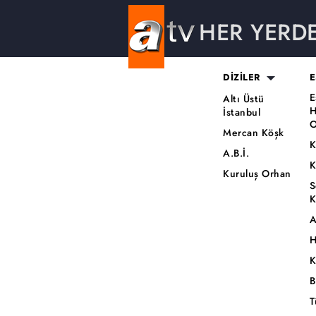
HER YERD
DİZİLER
E
E
Altı Üstü
H
İstanbul
O
Mercan Köşk
K
A.B.İ.
K
Kuruluş Orhan
S
K
A
H
K
B
T