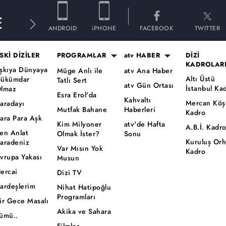
E
ANDROID
iPHONE
FACEBOOK
TWITTER
SKİ DİZİLER
PROGRAMLAR
atv HABER
DİZİ
KADROLAR
şkıya Dünyaya
Müge Anlı ile
atv Ana Haber
Altı Üstü
ükümdar
Tatlı Sert
atv Gün Ortası
İstanbul Ka
lmaz
Esra Erol'da
Kahvaltı
Mercan Köş
aradayı
Mutfak Bahane
Haberleri
Kadro
ara Para Aşk
Kim Milyoner
atv'de Hafta
A.B.İ. Kadr
en Anlat
Olmak İster?
Sonu
Kuruluş Or
aradeniz
Var Mısın Yok
Kadro
vrupa Yakası
Musun
ercai
Dizi TV
ardeşlerim
Nihat Hatipoğlu
Programları
ir Gece Masalı
Akika ve Sahara
ümü..
Filmler