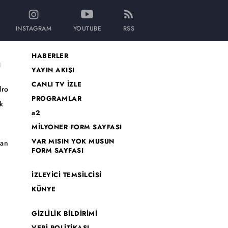
INSTAGRAM
YOUTUBE
RSS
HABERLER
I
YAYIN AKIŞI
CANLI TV İZLE
dro
PROGRAMLAR
k
a2
MİLYONER FORM SAYFASI
o
VAR MISIN YOK MUSUN
han
FORM SAYFASI
İZLEYİCİ TEMSİLCİSİ
KÜNYE
GİZLİLİK BİLDİRİMİ
VERİ POLİTİKASI