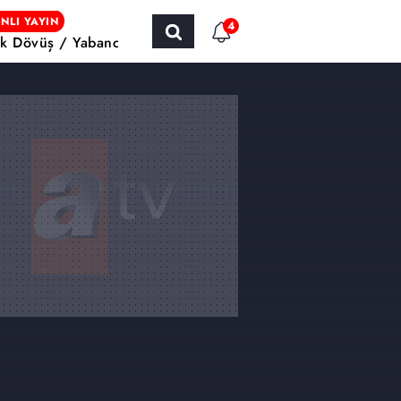
NLI YAYIN
4
k Dövüş / Yabancı Sinema