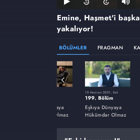
Emine, Haşmet'i başka
yakalıyor!
BÖLÜMLER
FRAGMAN
K
9 Mart 2021, Salı
15 Haziran 2021, Salı
185. Bölüm
199. Bölüm
aya
Eşkıya Dünyaya
Eşkıya Dünyaya
lmaz
Hükümdar Olmaz
Hükümdar Olmaz