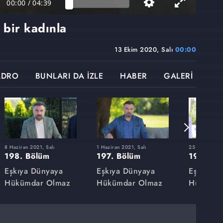
00:00
/
04:39
 bir kadınla
13 Ekim 2020, Salı
00:00
ADRO
BUNLARI DA İZLE
HABER
GALERİ
8 Haziran 2021, Salı
1 Haziran 2021, Salı
25 Mayıs 2021
198. Bölüm
197. Bölüm
196. Bö
Eşkıya Dünyaya
Eşkıya Dünyaya
Eşkıya D
Hükümdar Olmaz
Hükümdar Olmaz
Hükümda