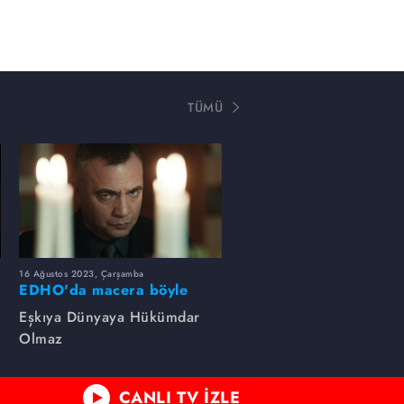
TÜMÜ
16 Ağustos 2023, Çarşamba
EDHO'da macera böyle
başlamıştı...
Eşkıya Dünyaya Hükümdar
Olmaz
CANLI TV İZLE