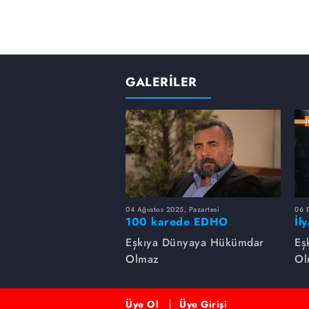
GALERİLER
04 Ağustos 2025, Pazartesi
06 
100 karede EDHO
İl
de
Eşkıya Dünyaya Hükümdar
Eş
Olmaz
Ol
Üye Ol
Üye Girişi