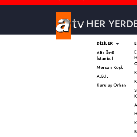
HER YERD
DİZİLER
E
E
Altı Üstü
H
İstanbul
O
Mercan Köşk
K
A.B.İ.
K
Kuruluş Orhan
S
K
A
H
K
B