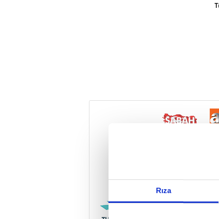
T
Reddet
Rıza