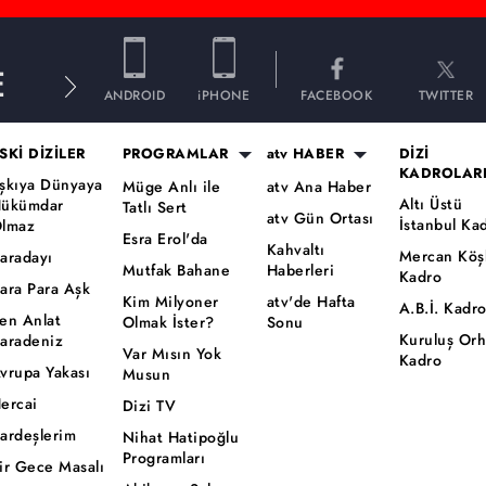
E
ANDROID
iPHONE
FACEBOOK
TWITTER
SKİ DİZİLER
PROGRAMLAR
atv HABER
DİZİ
KADROLAR
şkıya Dünyaya
Müge Anlı ile
atv Ana Haber
Altı Üstü
ükümdar
Tatlı Sert
atv Gün Ortası
İstanbul Ka
lmaz
Esra Erol'da
Kahvaltı
Mercan Köş
aradayı
Mutfak Bahane
Haberleri
Kadro
ara Para Aşk
Kim Milyoner
atv'de Hafta
A.B.İ. Kadr
en Anlat
Olmak İster?
Sonu
Kuruluş Or
aradeniz
Var Mısın Yok
Kadro
vrupa Yakası
Musun
ercai
Dizi TV
ardeşlerim
Nihat Hatipoğlu
Programları
ir Gece Masalı