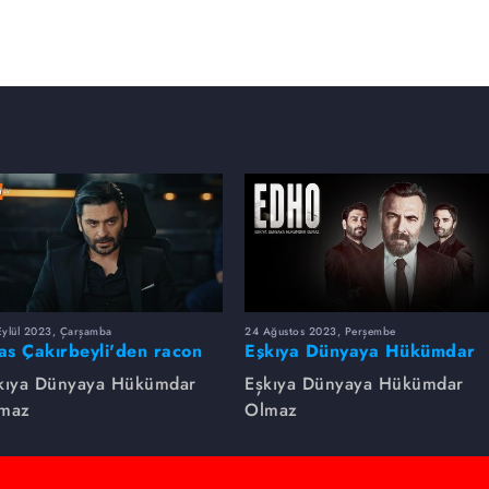
Eylül 2023, Çarşamba
24 Ağustos 2023, Perşembe
yas Çakırbeyli'den racon
Eşkıya Dünyaya Hükümdar
rsleri!
Olmaz dizsinin en çok
kıya Dünyaya Hükümdar
Eşkıya Dünyaya Hükümdar
izlenen sahneleri
maz
Olmaz