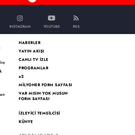
INSTAGRAM
YOUTUBE
RSS
HABERLER
I
YAYIN AKIŞI
CANLI TV İZLE
dro
PROGRAMLAR
k
a2
MİLYONER FORM SAYFASI
o
VAR MISIN YOK MUSUN
han
FORM SAYFASI
İZLEYİCİ TEMSİLCİSİ
KÜNYE