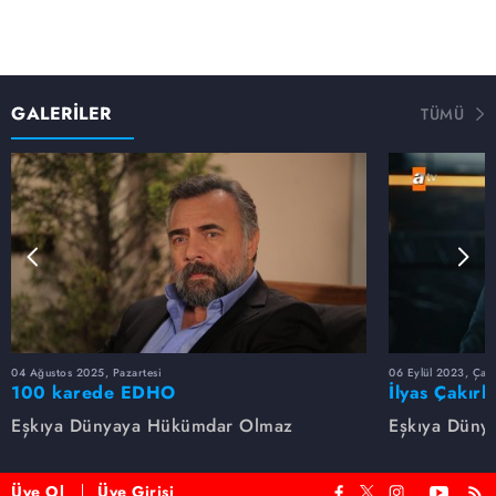
GALERİLER
TÜMÜ
04 Ağustos 2025, Pazartesi
06 Eylül 2023, Çar
100 karede EDHO
İlyas Çakırb
Eşkıya Dünyaya Hükümdar Olmaz
Eşkıya Düny
Üye Ol
Üye Girişi