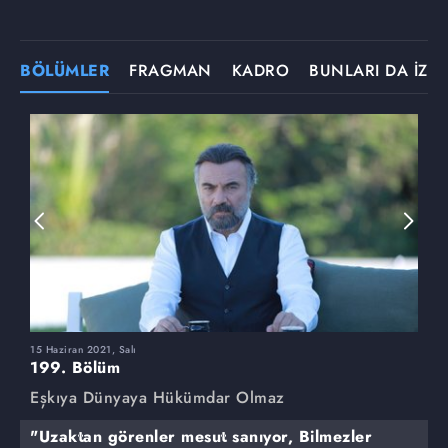
BÖLÜMLER
FRAGMAN
KADRO
BUNLARI DA İZLE
15 Haziran 2021, Salı
8
199. Bölüm
1
Eşkıya Dünyaya Hükümdar Olmaz
E
"Uzaktan görenler mesut sanıyor, Bilmezler