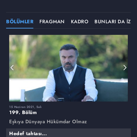
BÖLÜMLER
FRAGMAN
KADRO
BUNLARI DA İZLE
15 Haziran 2021, Salı
8
199. Bölüm
1
Eşkıya Dünyaya Hükümdar Olmaz
E
Hedef tahtası...