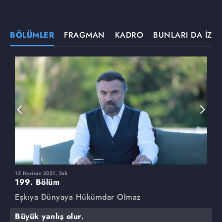
BÖLÜMLER
FRAGMAN
KADRO
BUNLARI DA İZLE
15 Haziran 2021, Salı
8
199. Bölüm
1
Eşkıya Dünyaya Hükümdar Olmaz
E
Büyük yanlış olur.