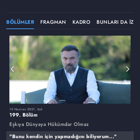
BÖLÜMLER
FRAGMAN
KADRO
BUNLARI DA İZLE
15 Haziran 2021, Salı
8
199. Bölüm
1
Eşkıya Dünyaya Hükümdar Olmaz
E
"Bunu kendin için yapmadığını biliyorum..."