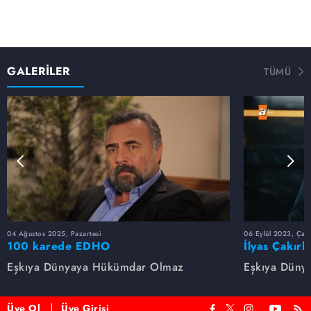
GALERİLER
TÜMÜ
04 Ağustos 2025, Pazartesi
06 Eylül 2023, Çar
100 karede EDHO
İlyas Çakırb
Eşkıya Dünyaya Hükümdar Olmaz
Eşkıya Düny
Üye Ol
Üye Girişi