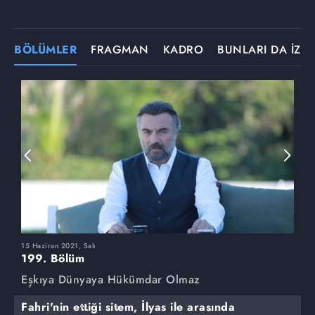
BÖLÜMLER
FRAGMAN
KADRO
BUNLARI DA İZLE
15 Haziran 2021, Salı
8
199. Bölüm
1
Eşkıya Dünyaya Hükümdar Olmaz
E
Fahri'nin ettiği sitem, İlyas ile arasında