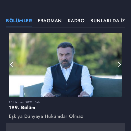
BÖLÜMLER
FRAGMAN
KADRO
BUNLARI DA İZLE
15 Haziran 2021, Salı
8
199. Bölüm
1
Eşkıya Dünyaya Hükümdar Olmaz
E