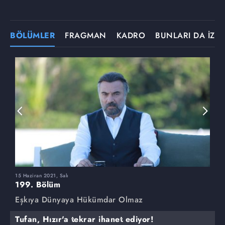
BÖLÜMLER
FRAGMAN
KADRO
BUNLARI DA İZLE
15 Haziran 2021, Salı
8
199. Bölüm
1
Eşkıya Dünyaya Hükümdar Olmaz
E
Tufan, Hızır'a tekrar ihanet ediyor!