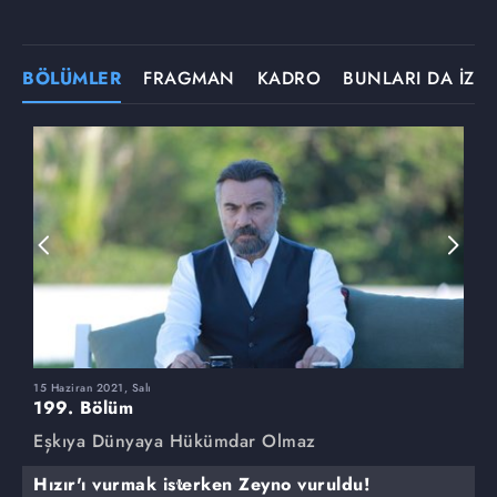
BÖLÜMLER
FRAGMAN
KADRO
BUNLARI DA İZLE
15 Haziran 2021, Salı
8
199. Bölüm
1
Eşkıya Dünyaya Hükümdar Olmaz
E
Hızır'ı vurmak isterken Zeyno vuruldu!