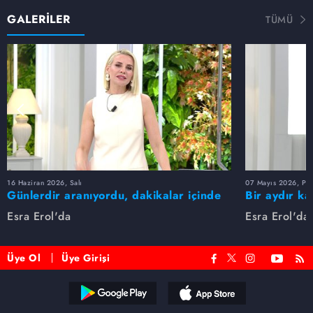
GALERİLER
TÜMÜ
16 Haziran 2026, Salı
07 Mayıs 2026, Pe
Günlerdir aranıyordu, dakikalar içinde
Bir aydır ka
bulundu!
buldu
Esra Erol'da
Esra Erol'da
Üye Ol
Üye Girişi
Reddet