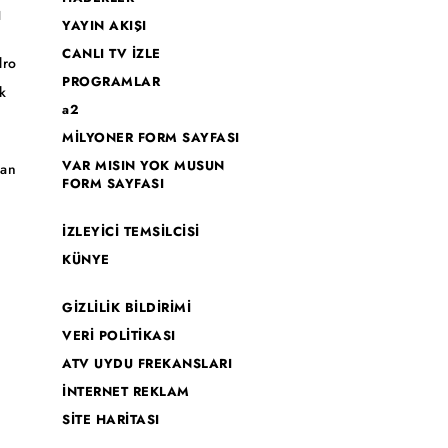
I
YAYIN AKIŞI
CANLI TV İZLE
dro
PROGRAMLAR
k
a2
MİLYONER FORM SAYFASI
o
VAR MISIN YOK MUSUN
han
FORM SAYFASI
İZLEYİCİ TEMSİLCİSİ
KÜNYE
GİZLİLİK BİLDİRİMİ
VERİ POLİTİKASI
ATV UYDU FREKANSLARI
İNTERNET REKLAM
SİTE HARİTASI