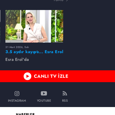
31 Mart 2026, Salı
ı
3.5 aydır kayıptı... Esra Erol
buldu!
Esra Erol'da
CANLI TV İZLE
INSTAGRAM
YOUTUBE
RSS
HABERLER