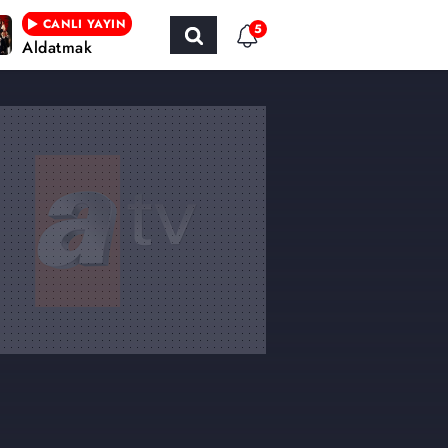
CANLI YAYIN
5
Aldatmak