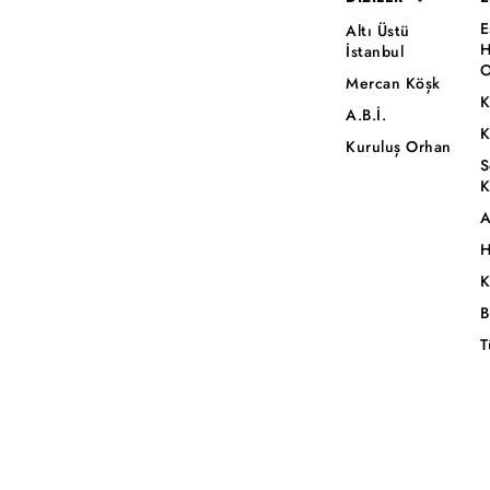
E
Altı Üstü
H
İstanbul
O
Mercan Köşk
K
A.B.İ.
K
Kuruluş Orhan
S
K
A
H
K
B
T