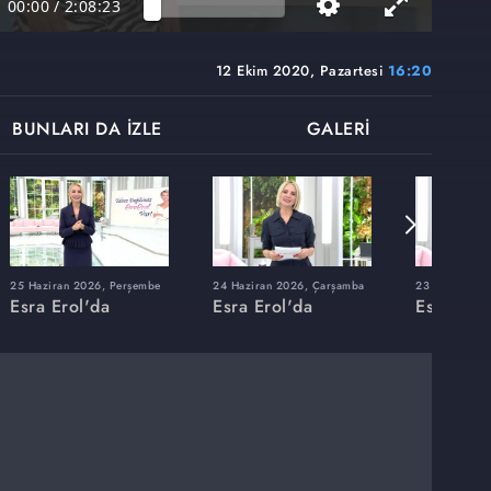
00:00
/
2:08:23
12 Ekim 2020, Pazartesi
16:20
BUNLARI DA İZLE
GALERİ
25 Haziran 2026, Perşembe
24 Haziran 2026, Çarşamba
23 Haziran 20
Esra Erol'da
Esra Erol'da
Esra Erol