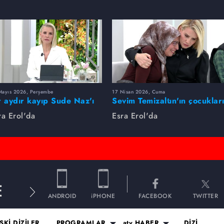
Mayıs 2026, Perşembe
17 Nisan 2026, Cuma
r aydır kayıp Sude Naz'ı
Sevim Temizaltın'ın çocuklar
ra Erol buldu
nerede?
ra Erol'da
Esra Erol'da
E
ANDROID
iPHONE
FACEBOOK
TWITTER
SKİ DİZİLER
PROGRAMLAR
atv HABER
DİZİ