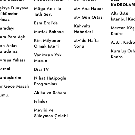
KADROLAR
şkıya Dünyaya
Müge Anlı ile
atv Ana Haber
Altı Üstü
ükümdar
Tatlı Sert
atv Gün Ortası
İstanbul Ka
lmaz
Esra Erol'da
Kahvaltı
Mercan Köş
aradayı
Mutfak Bahane
Haberleri
Kadro
ara Para Aşk
Kim Milyoner
atv'de Hafta
A.B.İ. Kadr
en Anlat
Olmak İster?
Sonu
Kuruluş Or
aradeniz
Var Mısın Yok
Kadro
vrupa Yakası
Musun
ercai
Dizi TV
ardeşlerim
Nihat Hatipoğlu
Programları
ir Gece Masalı
Akika ve Sahara
ümü..
Filmler
Mevlid ve
Süleyman Çelebi