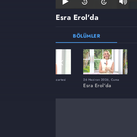
Esra Erol'da
BÖLÜMLER
ı
8 Haziran 2026, Pazartesi
26 Haziran 2026, Cuma
Esra Erol'da
Esra Erol'da