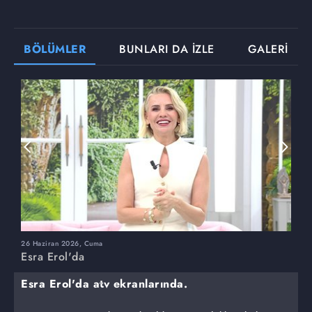
BÖLÜMLER
BUNLARI DA İZLE
GALERİ
26 Haziran 2026, Cuma
2
Esra Erol'da
E
Esra Erol'da atv ekranlarında.