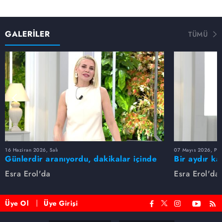
GALERİLER
TÜMÜ
16 Haziran 2026, Salı
07 Mayıs 2026, Pe
Günlerdir aranıyordu, dakikalar içinde
Bir aydır ka
bulundu!
buldu
Esra Erol'da
Esra Erol'da
Üye Ol
Üye Girişi