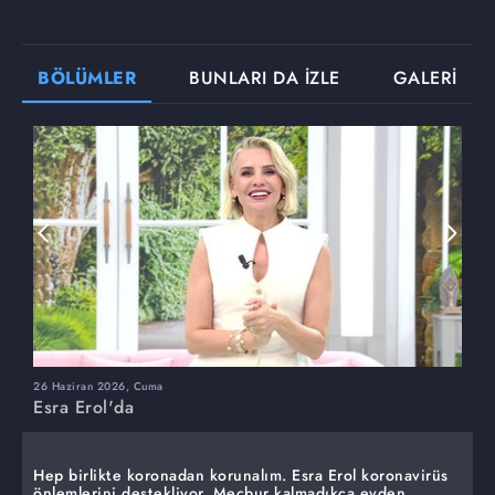
BÖLÜMLER
BUNLARI DA İZLE
GALERİ
26 Haziran 2026, Cuma
2
Esra Erol'da
E
Hep birlikte koronadan korunalım. Esra Erol koronavirüs
önlemlerini destekliyor. Mecbur kalmadıkça evden