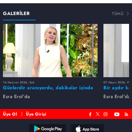
GALERİLER
TÜMÜ
16 Haziran 2026, Salı
07 Mayıs 2026, Pe
Günlerdir aranıyordu, dakikalar içinde
Bir aydır ka
bulundu!
buldu
Esra Erol'da
Esra Erol'da
Üye Ol
Üye Girişi
Reddet