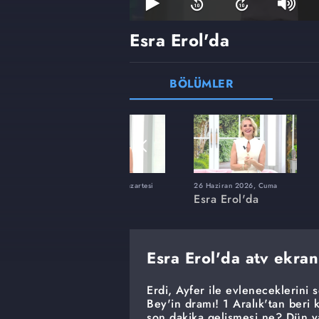
Esra Erol'da
BÖLÜMLER
ı
8 Haziran 2026, Pazartesi
26 Haziran 2026, Cuma
Esra Erol'da
Esra Erol'da
Esra Erol'da atv ekran
Erdi, Ayfer ile evleneceklerini 
Bey'in dramı! 1 Aralık'tan beri 
son dakika gelişmesi ne? Dün y