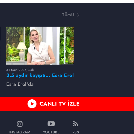
TÜMÜ
31 Mart 2026, Salı
ı
3.5 aydır kayıptı... Esra Erol
buldu!
Esra Erol'da
CANLI TV İZLE
INSTAGRAM
YOUTUBE
RSS