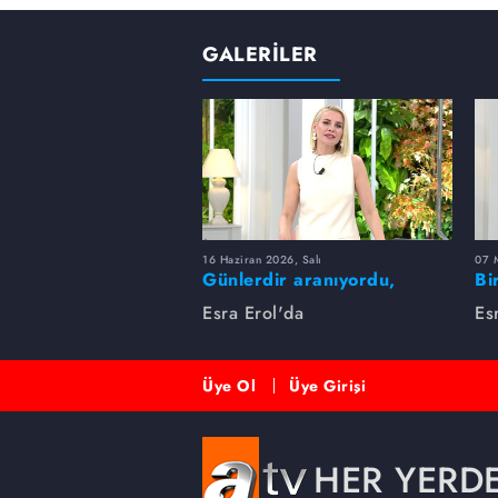
GALERİLER
16 Haziran 2026, Salı
07 
Günlerdir aranıyordu,
Bi
dakikalar içinde bulundu!
Es
Esra Erol'da
Es
Üye Ol
Üye Girişi
HER YERD