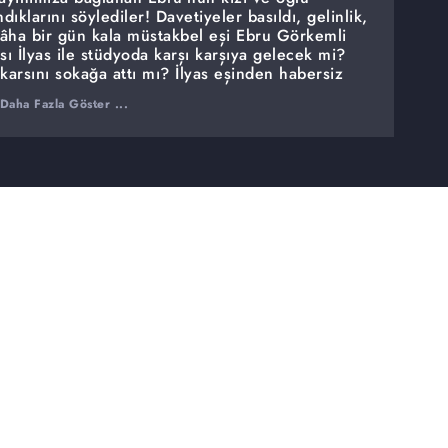
ıklarını söylediler! Davetiyeler basıldı, gelinlik,
ikâha bir gün kala müstakbel eşi Ebru Görkemli
ı İlyas ile stüdyoda karşı karşıya gelecek mi?
 karsını sokağa attı mı? İlyas eşinden habersiz
ında, 3 senelik evli olan bedensel engelli
Daha Fazla Göster ...
aç yıl sonra kocası İlyas ve kayınvalidesi
arısı Leyla, iki çocuğunu bırakarak ablası Fatma
ayıp karısı ve baldızı ile ilgili büyük şüphesi
ızı Fulya Fazilet Kanat, Kuzey Kıbrıs Türk
a gidiyorum dedi ve bir aydır haber alınamıyor!