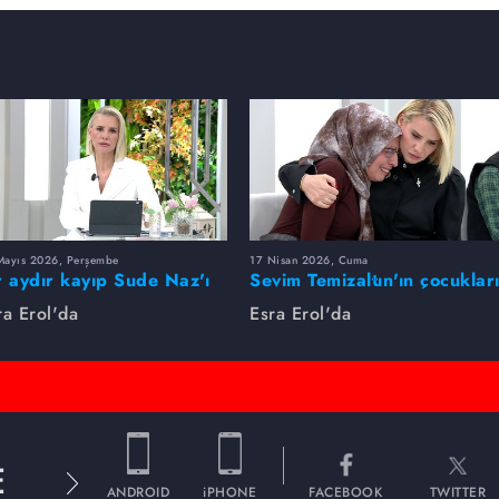
Mayıs 2026, Perşembe
17 Nisan 2026, Cuma
r aydır kayıp Sude Naz'ı
Sevim Temizaltın'ın çocuklar
ra Erol buldu
nerede?
ra Erol'da
Esra Erol'da
E
ANDROID
iPHONE
FACEBOOK
TWITTER