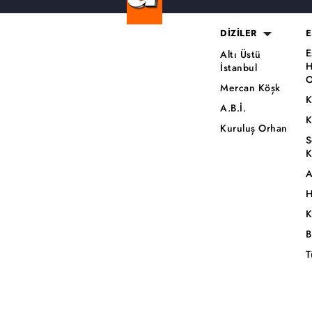
DİZİLER
E
E
Altı Üstü
H
İstanbul
O
Mercan Köşk
K
A.B.İ.
K
Kuruluş Orhan
S
K
A
H
K
B
T