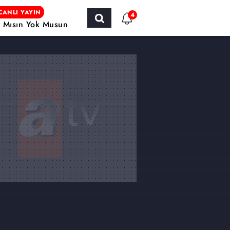
CANLI YAYIN
4
r Mısın Yok Musun