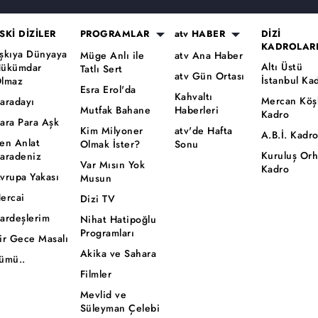
SKİ DİZİLER
PROGRAMLAR
atv HABER
DİZİ
KADROLAR
şkıya Dünyaya
Müge Anlı ile
atv Ana Haber
Altı Üstü
ükümdar
Tatlı Sert
atv Gün Ortası
İstanbul Ka
lmaz
Esra Erol'da
Kahvaltı
Mercan Köş
aradayı
Mutfak Bahane
Haberleri
Kadro
ara Para Aşk
Kim Milyoner
atv'de Hafta
A.B.İ. Kadr
en Anlat
Olmak İster?
Sonu
Kuruluş Or
aradeniz
Var Mısın Yok
Kadro
vrupa Yakası
Musun
ercai
Dizi TV
ardeşlerim
Nihat Hatipoğlu
Programları
ir Gece Masalı
Akika ve Sahara
ümü..
Filmler
Mevlid ve
Süleyman Çelebi