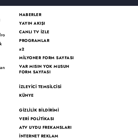
HABERLER
I
YAYIN AKIŞI
CANLI TV İZLE
dro
PROGRAMLAR
k
a2
MİLYONER FORM SAYFASI
o
VAR MISIN YOK MUSUN
han
FORM SAYFASI
İZLEYİCİ TEMSİLCİSİ
KÜNYE
GİZLİLİK BİLDİRİMİ
VERİ POLİTİKASI
ATV UYDU FREKANSLARI
İNTERNET REKLAM