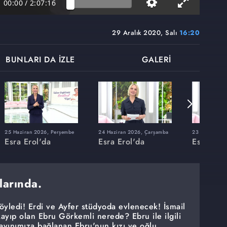
00:00
/
2:07:16
29 Aralık 2020, Salı
16:20
BUNLARI DA İZLE
GALERİ
25 Haziran 2026, Perşembe
24 Haziran 2026, Çarşamba
23 Haziran 20
Esra Erol'da
Esra Erol'da
Esra Erol
larında.
söyledi! Erdi ve Ayfer stüdyoda evlenecek! İsmail
kayıp olan Ebru Görkemli nerede? Ebru ile ilgili
ayınımıza bağlanan Ebru'nun kızı ve oğlu