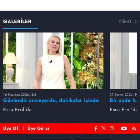
GALERİLER
TÜMÜ
16 Haziran 2026, Salı
07 Mayıs 2026, Pe
Günlerdir aranıyordu, dakikalar içinde
Bir aydır ka
bulundu!
buldu
Esra Erol'da
Esra Erol'da
Üye Ol
Üye Girişi