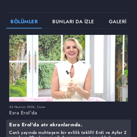
BÖLÜMLER
BUNLARI DA İZLE
GALERİ
26 Haziran 2026, Cuma
2
Esra Erol'da
E
Esra Erol'da atv ekranlarında.
Canlı yayında muhteşem bir evlilik teklifi! Erdi ve Ayfer 2