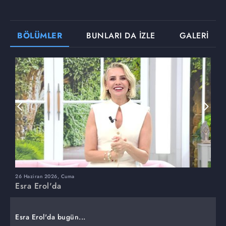
BÖLÜMLER
BUNLARI DA İZLE
GALERİ
26 Haziran 2026, Cuma
2
Esra Erol'da
E
Esra Erol'da bugün...