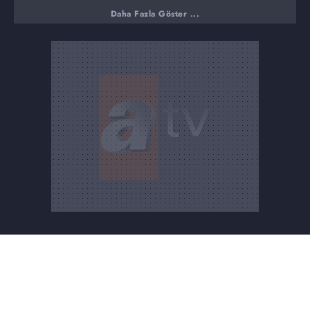
Esra Erol Beşiktaş'ın şampiyonluğunu kutladıktan sonra
Daha Fazla Göster ...
Sergen Yalçın'a ve yönetime, oyunculara teşekkür etti.
Oyuncuların Esra Erol'a hazırlanan sürpriz video
yayınlandı, videoda Beşiktaş oyuncularının Esra Erol'a
teşekkür ettiği görüldü. Avukat Hülya Hanım da
tebriklerini belirtti. Esra Erol, 35 yaşındaki Yaşar
Hanım'ın bir kız çocuğu için DNA testi istediğini aktardı.
Yaşar Hanım, çok yorucu bir hayat geçirdiğini, boşanma
aşamasında Osman Ermiş ile tanıştığını, Osman Bey'in de
boşanma aşamasındayım dediğini anlattı. Kendisi kadın
sığınma evinde kaldığı sırada Osman Bey ile tanıştığını,
ailesinin yanına gidemediğini, kız kardeşinin yanında
olduğunu ama evi olmadığı için mecburen evim olsun
diye düşünüp Osman Bey'i kabul ettiğini dile getirdi.
Yaşar Hanım, Osman Bey ile dini nikahlı evlilik
yaptıklarını, bir kızı olduğunu Osman Bey'in de bunu
bildiğini ama çocuğunun eski eşinin üzerine kayıtlı
olduğunu söyledi. Yaşar Hanım, Osman Bey'in kızını kabul
etmediğini, 4 aylık hamile iken kendisini öldürmek için
üzerine arama sürdüğünü iddia etti.Mehtap Hanım, Engin
Bey ile artık karşı karşıya gelmeyeceğini, her ne kadar
Engin Bey istemese de kendisi için bittiğini artık
ailesinin yanına döneceğini açıkladı.Esra Erol, yarın
nikahın kıyılacağını açıkladı. Ali Bey, damadını biraz
sevdiğini, şimdiye kadar iyi olduğunu, kendi güvenini
kazanırsa her şekilde yanında olacağını belirtti.Mine
Hanım, karnındaki çocuğun Murat Bey'e ait olduğunu