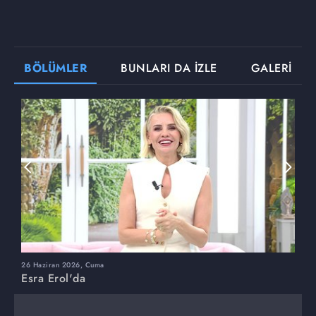
BÖLÜMLER
BUNLARI DA İZLE
GALERİ
26 Haziran 2026, Cuma
2
Esra Erol'da
E