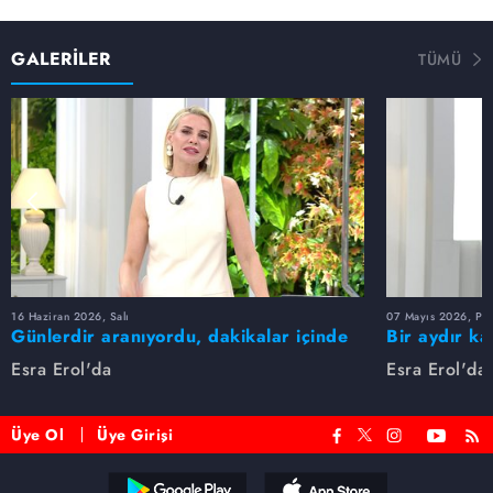
GALERİLER
TÜMÜ
16 Haziran 2026, Salı
07 Mayıs 2026, Pe
Günlerdir aranıyordu, dakikalar içinde
Bir aydır ka
bulundu!
buldu
Esra Erol'da
Esra Erol'da
Üye Ol
Üye Girişi