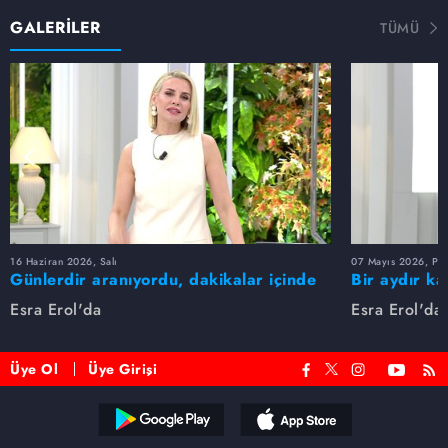
GALERİLER
TÜMÜ
16 Haziran 2026, Salı
07 Mayıs 2026, Pe
Günlerdir aranıyordu, dakikalar içinde
Bir aydır ka
bulundu!
buldu
Esra Erol'da
Esra Erol'da
Üye Ol
Üye Girişi
Reddet