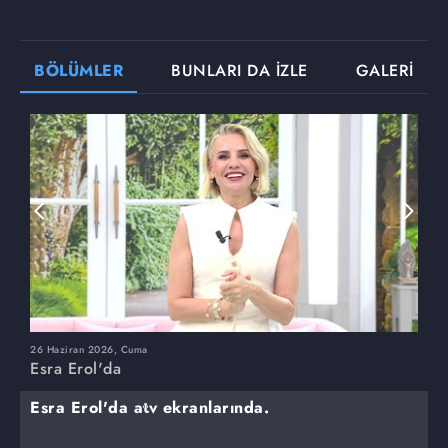
BÖLÜMLER
BUNLARI DA İZLE
GALERİ
26 Haziran 2026, Cuma
2
Esra Erol'da
E
Esra Erol'da atv ekranlarında.