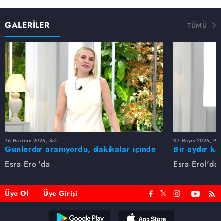
GALERİLER
TÜMÜ
16 Haziran 2026, Salı
07 Mayıs 2026, Pe
Günlerdir aranıyordu, dakikalar içinde
Bir aydır ka
bulundu!
buldu
Esra Erol'da
Esra Erol'da
Üye Ol
Üye Girişi