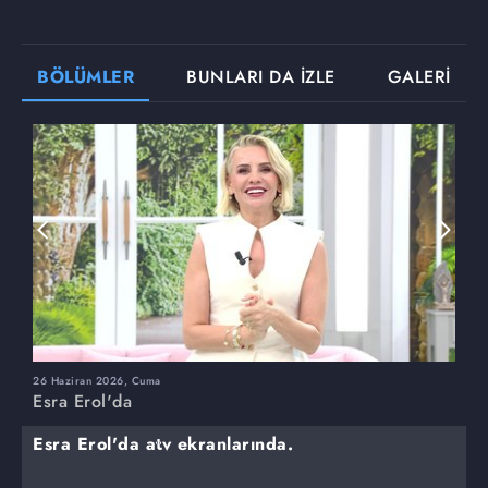
BÖLÜMLER
BUNLARI DA İZLE
GALERİ
26 Haziran 2026, Cuma
2
Esra Erol'da
E
Esra Erol'da atv ekranlarında.