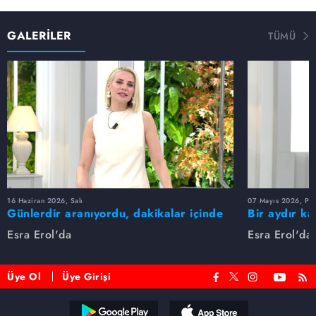
GALERİLER
TÜMÜ
16 Haziran 2026, Salı
07 Mayıs 2026, Pe
Günlerdir aranıyordu, dakikalar içinde
Bir aydır ka
bulundu!
buldu
Esra Erol'da
Esra Erol'da
Üye Ol
Üye Girişi