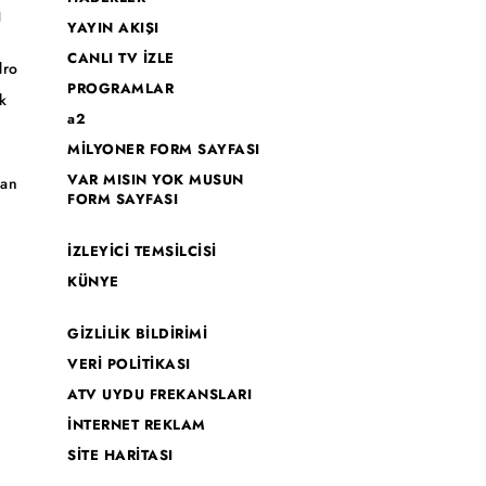
I
YAYIN AKIŞI
CANLI TV İZLE
dro
PROGRAMLAR
k
a2
MİLYONER FORM SAYFASI
o
VAR MISIN YOK MUSUN
han
FORM SAYFASI
İZLEYİCİ TEMSİLCİSİ
KÜNYE
GİZLİLİK BİLDİRİMİ
VERİ POLİTİKASI
ATV UYDU FREKANSLARI
İNTERNET REKLAM
SİTE HARİTASI