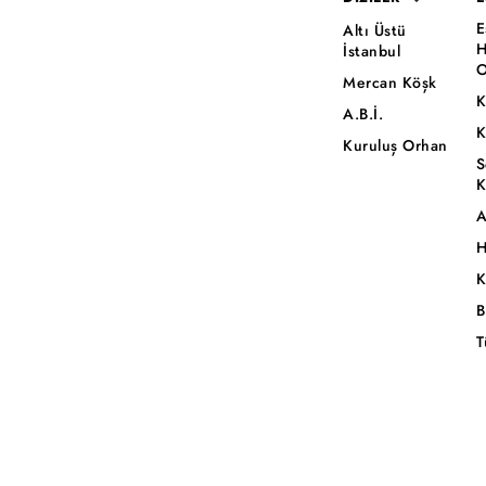
E
Altı Üstü
H
İstanbul
O
Mercan Köşk
K
A.B.İ.
K
Kuruluş Orhan
S
K
A
H
K
B
T