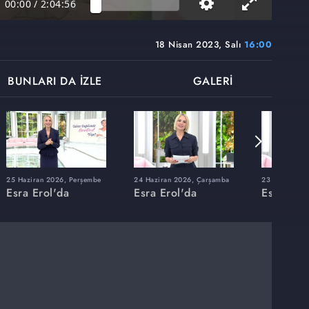
00:00
/
2:04:56
18 Nisan 2023, Salı
16:00
BUNLARI DA İZLE
GALERİ
25 Haziran 2026, Perşembe
24 Haziran 2026, Çarşamba
23 Haziran 20
Esra Erol'da
Esra Erol'da
Esra Erol