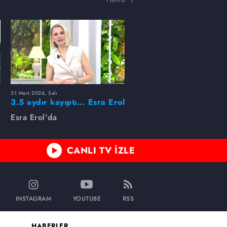
31 Mart 2026, Salı
ı
3.5 aydır kayıptı... Esra Erol
buldu!
Esra Erol'da
CANLI TV İZLE
INSTAGRAM
YOUTUBE
RSS
HABERLER