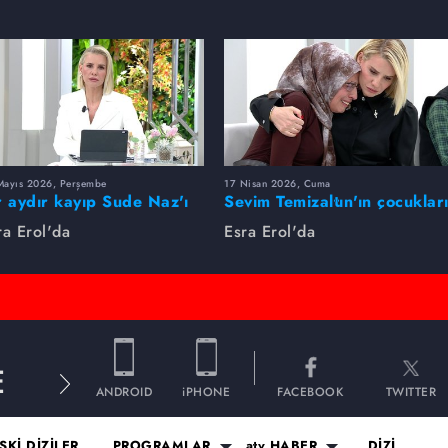
Mayıs 2026, Perşembe
17 Nisan 2026, Cuma
r aydır kayıp Sude Naz'ı
Sevim Temizaltın'ın çocuklar
ra Erol buldu
nerede?
ra Erol'da
Esra Erol'da
E
ANDROID
iPHONE
FACEBOOK
TWITTER
SKİ DİZİLER
PROGRAMLAR
atv HABER
DİZİ