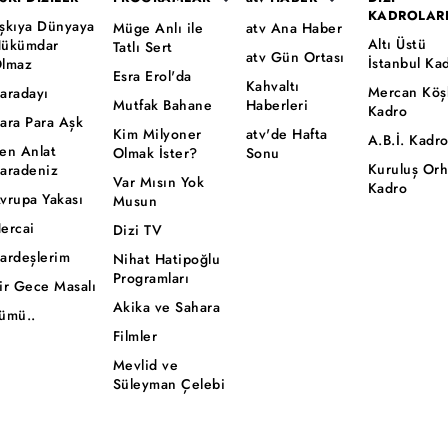
KADROLAR
şkıya Dünyaya
Müge Anlı ile
atv Ana Haber
Altı Üstü
ükümdar
Tatlı Sert
atv Gün Ortası
İstanbul Ka
lmaz
Esra Erol'da
Kahvaltı
Mercan Köş
aradayı
Mutfak Bahane
Haberleri
Kadro
ara Para Aşk
Kim Milyoner
atv'de Hafta
A.B.İ. Kadr
en Anlat
Olmak İster?
Sonu
Kuruluş Or
aradeniz
Var Mısın Yok
Kadro
vrupa Yakası
Musun
ercai
Dizi TV
ardeşlerim
Nihat Hatipoğlu
Programları
ir Gece Masalı
Akika ve Sahara
ümü..
Filmler
Mevlid ve
Süleyman Çelebi