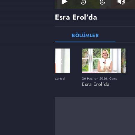
Esra Erol'da
BÖLÜMLER
ı
8 Haziran 2026, Pazartesi
26 Haziran 2026, Cuma
Esra Erol'da
Esra Erol'da