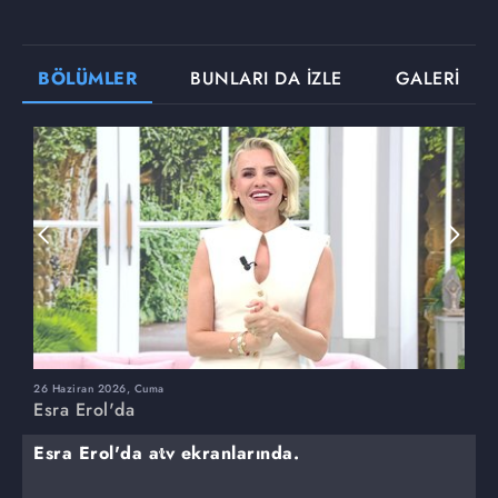
BÖLÜMLER
BUNLARI DA İZLE
GALERİ
26 Haziran 2026, Cuma
2
Esra Erol'da
E
Esra Erol'da atv ekranlarında.