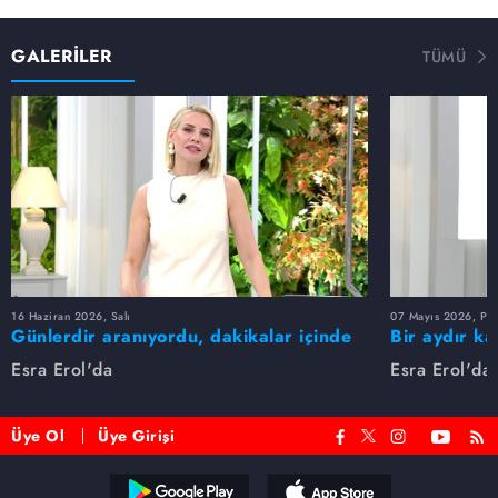
GALERİLER
TÜMÜ
16 Haziran 2026, Salı
07 Mayıs 2026, Pe
Günlerdir aranıyordu, dakikalar içinde
Bir aydır ka
bulundu!
buldu
Esra Erol'da
Esra Erol'da
Üye Ol
Üye Girişi