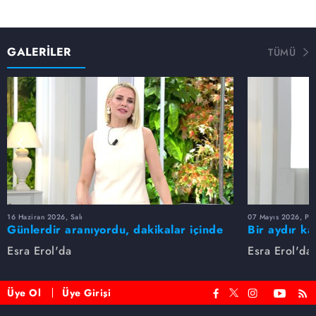
GALERİLER
TÜMÜ
16 Haziran 2026, Salı
07 Mayıs 2026, Pe
Günlerdir aranıyordu, dakikalar içinde
Bir aydır ka
bulundu!
buldu
Esra Erol'da
Esra Erol'da
Üye Ol
Üye Girişi