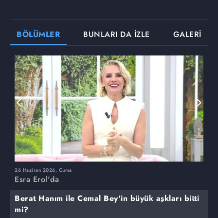
BÖLÜMLER
BUNLARI DA İZLE
GALERİ
26 Haziran 2026, Cuma
2
Esra Erol'da
E
Berat Hanım ile Cemal Bey'in büyük aşkları bitti
mi?