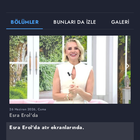
BÖLÜMLER
BUNLARI DA İZLE
GALERİ
26 Haziran 2026, Cuma
2
Esra Erol'da
E
Esra Erol'da atv ekranlarında.