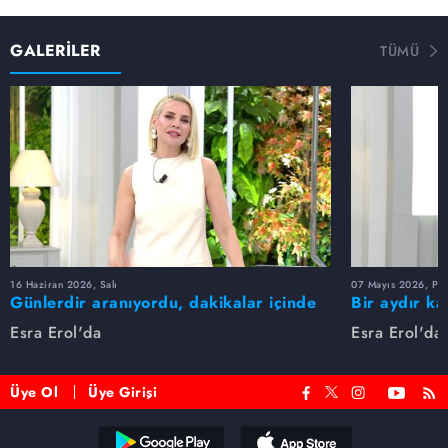
GALERİLER
TÜMÜ
16 Haziran 2026, Salı
07 Mayıs 2026, Pe
Günlerdir aranıyordu, dakikalar içinde
Bir aydır ka
bulundu!
buldu
Esra Erol'da
Esra Erol'da
Üye Ol
Üye Girişi