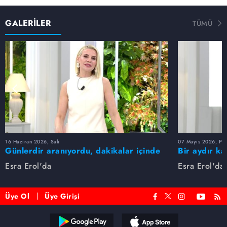
GALERİLER
TÜMÜ
16 Haziran 2026, Salı
07 Mayıs 2026, Pe
Günlerdir aranıyordu, dakikalar içinde
Bir aydır ka
bulundu!
buldu
Esra Erol'da
Esra Erol'da
Üye Ol
Üye Girişi
Reddet