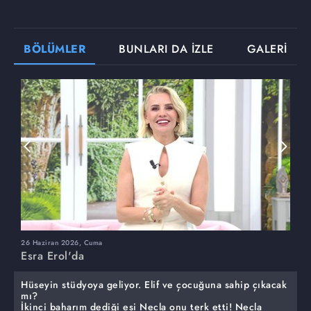
BÖLÜMLER
BUNLARI DA İZLE
GALERİ
26 Haziran 2026, Cuma
2
Esra Erol'da
E
Hüseyin stüdyoya geliyor. Elif ve çocuğuna sahip çıkacak
mı?
İkinci baharım dediği eşi Necla onu terk etti! Necla