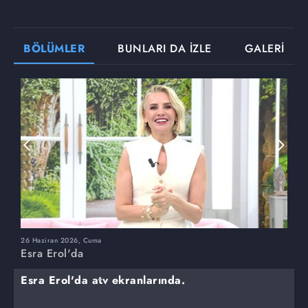
BÖLÜMLER
BUNLARI DA İZLE
GALERİ
26 Haziran 2026, Cuma
2
Esra Erol'da
E
Esra Erol'da atv ekranlarında.