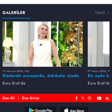
GALERİLER
TÜMÜ
16 Haziran 2026, Salı
07 Mayıs 2026, Pe
Günlerdir aranıyordu, dakikalar içinde
Bir aydır ka
bulundu!
buldu
Esra Erol'da
Esra Erol'da
Üye Ol
Üye Girişi