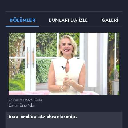
BÖLÜMLER
BUNLARI DA İZLE
GALERİ
26 Haziran 2026, Cuma
2
Esra Erol'da
E
Esra Erol'da atv ekranlarında.