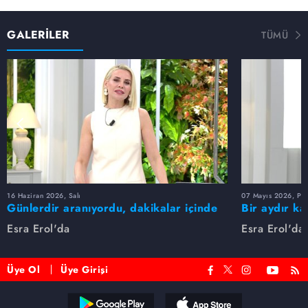
GALERİLER
TÜMÜ
16 Haziran 2026, Salı
07 Mayıs 2026, Pe
Günlerdir aranıyordu, dakikalar içinde
Bir aydır ka
bulundu!
buldu
Esra Erol'da
Esra Erol'da
Üye Ol
Üye Girişi