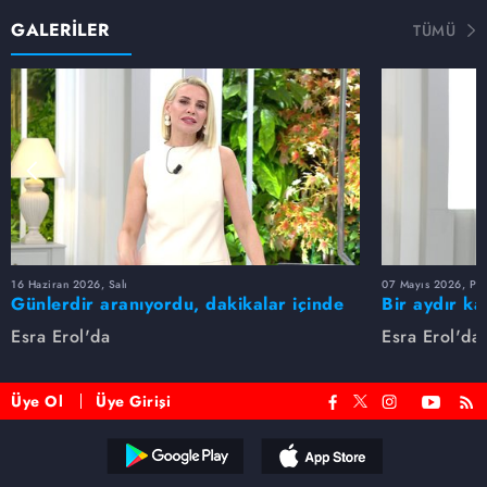
GALERİLER
TÜMÜ
16 Haziran 2026, Salı
07 Mayıs 2026, Pe
Günlerdir aranıyordu, dakikalar içinde
Bir aydır ka
bulundu!
buldu
Esra Erol'da
Esra Erol'da
Üye Ol
Üye Girişi
Reddet