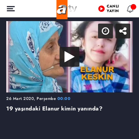
CANLI
YAYIN
26 Mart 2020, Perşembe
00:00
19 yaşındaki Elanur kimin yanında?